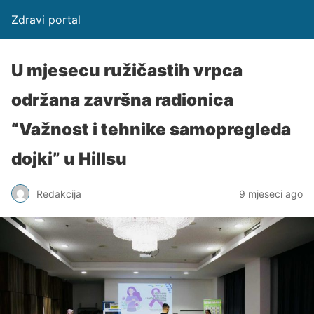
Zdravi portal
U mjesecu ružičastih vrpca
održana završna radionica
“Važnost i tehnike samopregleda
dojki” u Hillsu
Redakcija
9 mjeseci ago