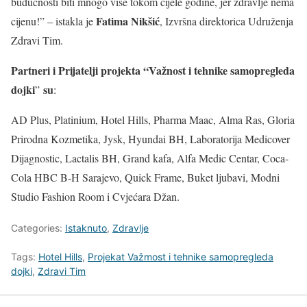
budućnosti biti mnogo više tokom cijele godine, jer zdravlje nema
Fatima Nikšić
cijenu!” – istakla je
, Izvršna direktorica Udruženja
Zdravi Tim.
Partneri i Prijatelji projekta “Važnost i tehnike samopregleda
dojki
su
”
:
AD Plus, Platinium, Hotel Hills, Pharma Maac, Alma Ras, Gloria
Prirodna Kozmetika, Jysk, Hyundai BH, Laboratorija Medicover
Dijagnostic, Lactalis BH, Grand kafa, Alfa Medic Centar, Coca-
Cola HBC B-H Sarajevo, Quick Frame, Buket ljubavi, Modni
Studio Fashion Room i Cvjećara Džan.
Categories:
Istaknuto
,
Zdravlje
Tags:
Hotel Hills
,
Projekat Važmost i tehnike samopregleda
dojki
,
Zdravi Tim