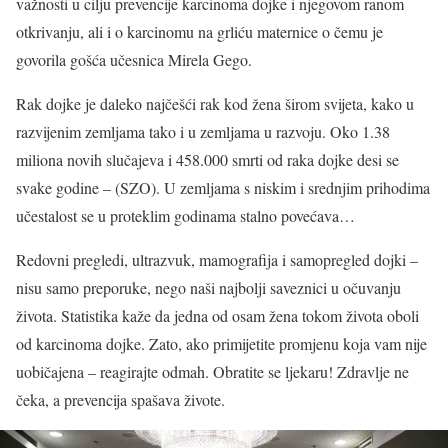
važnosti u cilju prevencije karcinoma dojke i njegovom ranom
otkrivanju, ali i o karcinomu na grliću maternice o čemu je
govorila gošća učesnica Mirela Gego.
Rak dojke je daleko najčešći rak kod žena širom svijeta, kako u
razvijenim zemljama tako i u zemljama u razvoju. Oko 1.38
miliona novih slučajeva i 458.000 smrti od raka dojke desi se
svake godine – (SZO). U zemljama s niskim i srednjim prihodima
učestalost se u proteklim godinama stalno povećava…
Redovni pregledi, ultrazvuk, mamografija i samopregled dojki –
nisu samo preporuke, nego naši najbolji saveznici u očuvanju
života. Statistika kaže da jedna od osam žena tokom života oboli
od karcinoma dojke. Zato, ako primijetite promjenu koja vam nije
uobičajena – reagirajte odmah. Obratite se ljekaru! Zdravlje ne
čeka, a prevencija spašava živote.