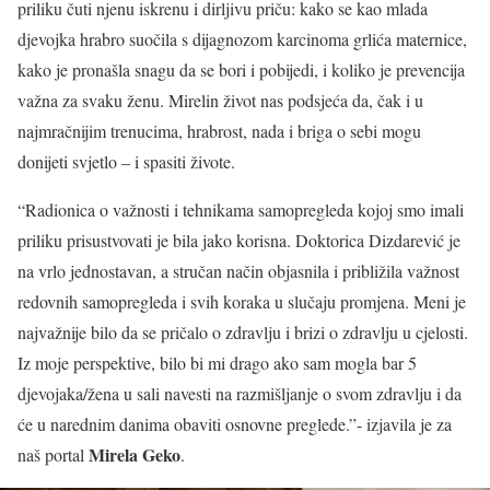
priliku čuti njenu iskrenu i dirljivu priču: kako se kao mlada
djevojka hrabro suočila s dijagnozom karcinoma grlića maternice,
kako je pronašla snagu da se bori i pobijedi, i koliko je prevencija
važna za svaku ženu. Mirelin život nas podsjeća da, čak i u
najmračnijim trenucima, hrabrost, nada i briga o sebi mogu
donijeti svjetlo – i spasiti živote.
“Radionica o važnosti i tehnikama samopregleda kojoj smo imali
priliku prisustvovati je bila jako korisna. Doktorica Dizdarević je
na vrlo jednostavan, a stručan način objasnila i približila važnost
redovnih samopregleda i svih koraka u slučaju promjena. Meni je
najvažnije bilo da se pričalo o zdravlju i brizi o zdravlju u cjelosti.
Iz moje perspektive, bilo bi mi drago ako sam mogla bar 5
djevojaka/žena u sali navesti na razmišljanje o svom zdravlju i da
će u narednim danima obaviti osnovne preglede.”- izjavila je za
Mirela Geko
naš portal
.