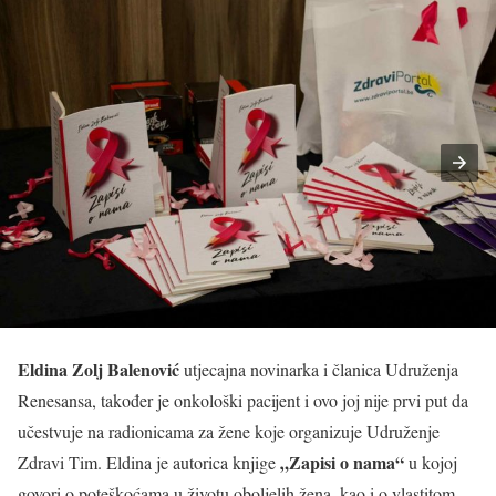
Eldina Zolj Balenović
utjecajna novinarka i članica Udruženja
Renesansa, također je onkološki pacijent i ovo joj nije prvi put da
učestvuje na radionicama za žene koje organizuje Udruženje
„Zapisi o nama“
Zdravi Tim. Eldina je autorica knjige
u kojoj
govori o poteškoćama u životu oboljelih žena, kao i o vlastitom