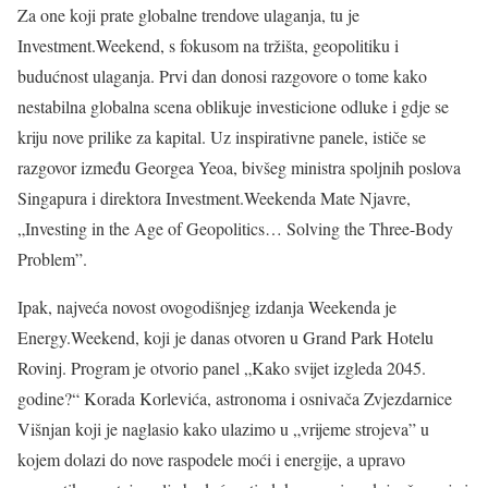
Za one koji prate globalne trendove ulaganja, tu je
Investment.Weekend, s fokusom na tržišta, geopolitiku i
budućnost ulaganja. Prvi dan donosi razgovore o tome kako
nestabilna globalna scena oblikuje investicione odluke i gdje se
kriju nove prilike za kapital. Uz inspirativne panele, ističe se
razgovor između Georgea Yeoa, bivšeg ministra spoljnih poslova
Singapura i direktora Investment.Weekenda Mate Njavre,
„Investing in the Age of Geopolitics… Solving the Three-Body
Problem”.
Ipak, najveća novost ovogodišnjeg izdanja Weekenda je
Energy.Weekend, koji je danas otvoren u Grand Park Hotelu
Rovinj. Program je otvorio panel „Kako svijet izgleda 2045.
godine?“ Korada Korlevića, astronoma i osnivača Zvjezdarnice
Višnjan koji je naglasio kako ulazimo u „vrijeme strojeva” u
kojem dolazi do nove raspodele moći i energije, a upravo