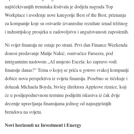
najiščekivanijih trenutaka festivala je dodjela nagrada Top
Workplace i uvođenje nove kategorije Best of the Best, priznanja
za kompanije koje su ostvarile izvanredne rezultate iznad tržišnog
i industrijskog prosjeka u zadovoljstvu i angažovanosti zaposlenih.
Ni svijet finansija ne ostaje po strani. Prvi dan Finance.Weekenda
donosi predavanje Matije Nakić, osnivačice Farseera, pod
intrigantnim naslovom „AI umjesto Excela: ko zapravo vodi
finansije danas?” Tema o kojoj se priča u gotovo svakoj kompaniji
dobiće novu perspektivu iz svijeta finansija. Posebno se iščekuje i
dolazak Michaela Boyda, bivšeg direktora Appleove riznice, koji
će u poslijepodnevnom terminu podijeliti iskustva iz čak dvije
decenije upravljanja finansijama jednog od najuspješnijih
brendova na svijetu.
Novi horizonti uz Investment i Energy