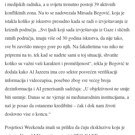
i medijskih radnika, a u svijetu trenutno postoji 39 aktivnih
konfliktnih zona. Na to se nadovezala Mirsada Begović, koja je
istakla koliko je iskustvo presudno kada se radi o izvještavanju iz
kriznih područja. „Svi ljudi koji sada izvještavaju iz Gaze i sličnih
ratnih područja, imaju više od 30 godina iskustva, da nije tako,
sve bi završilo mnogo gore po njih. Na fakultetima vas niko ne
pripremi na to, tek kad se nađete sami u toj situaciji, shvatite
koliko su važni vaši karakteri i promišljenost“, rekla je Begović te
dodala kako Al Jazeera ima ceo sektor posvećen verifikaciji
informacija i videozapisa, posebno zbog sve većeg broja
dezinformacija i AI generisanih sadržaja: „U objektivnost ne smije
biti sumnje. Danas se ne vjeruje ni međunarodnim institucijama, a
naš je posao da ostanemo kredibilni – čak i dok nam životi
doslovno vise o koncu.“
Posjetioci Weekenda imali su priliku da čuju ekskluzivu koju je