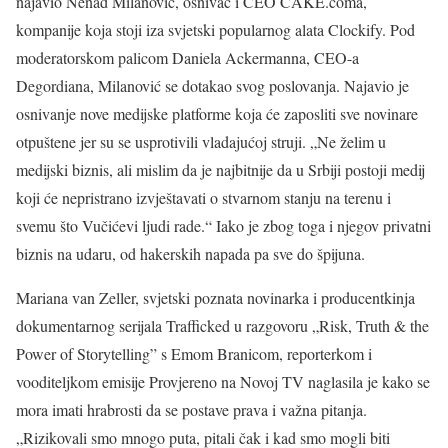
najavio Nenad Milanović, osnivač i CEO CAKE.coma,
kompanije koja stoji iza svjetski popularnog alata Clockify. Pod
moderatorskom palicom Daniela Ackermanna, CEO-a
Degordiana, Milanović se dotakao svog poslovanja. Najavio je
osnivanje nove medijske platforme koja će zaposliti sve novinare
otpuštene jer su se usprotivili vladajućoj struji. „Ne želim u
medijski biznis, ali mislim da je najbitnije da u Srbiji postoji medij
koji će nepristrano izvještavati o stvarnom stanju na terenu i
svemu što Vučićevi ljudi rade.“ Iako je zbog toga i njegov privatni
biznis na udaru, od hakerskih napada pa sve do špijuna.
Mariana van Zeller, svjetski poznata novinarka i producentkinja
dokumentarnog serijala Trafficked u razgovoru „Risk, Truth & the
Power of Storytelling” s Emom Branicom, reporterkom i
vooditeljkom emisije Provjereno na Novoj TV naglasila je kako se
mora imati hrabrosti da se postave prava i važna pitanja.
„Rizikovali smo mnogo puta, pitali čak i kad smo mogli biti