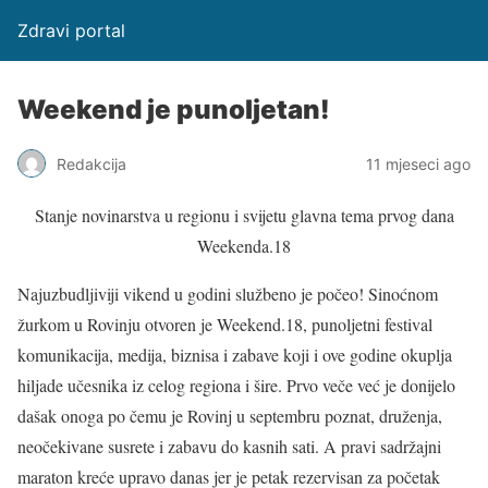
Zdravi portal
Weekend je punoljetan!
Redakcija
11 mjeseci ago
Stanje novinarstva u regionu i svijetu glavna tema prvog dana
Weekenda.18
Najuzbudljiviji vikend u godini službeno je počeo! Sinoćnom
žurkom u Rovinju otvoren je Weekend.18, punoljetni festival
komunikacija, medija, biznisa i zabave koji i ove godine okuplja
hiljade učesnika iz celog regiona i šire. Prvo veče već je donijelo
dašak onoga po čemu je Rovinj u septembru poznat, druženja,
neočekivane susrete i zabavu do kasnih sati. A pravi sadržajni
maraton kreće upravo danas jer je petak rezervisan za početak