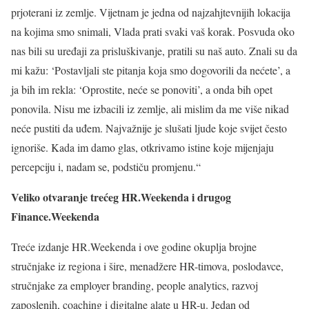
prjoterani iz zemlje. Vijetnam je jedna od najzahjtevnijih lokacija
na kojima smo snimali, Vlada prati svaki vaš korak. Posvuda oko
nas bili su uređaji za prisluškivanje, pratili su naš auto. Znali su da
mi kažu: ‘Postavljali ste pitanja koja smo dogovorili da nećete’, a
ja bih im rekla: ‘Oprostite, neće se ponoviti’, a onda bih opet
ponovila. Nisu me izbacili iz zemlje, ali mislim da me više nikad
neće pustiti da uđem. Najvažnije je slušati ljude koje svijet često
ignoriše. Kada im damo glas, otkrivamo istine koje mijenjaju
percepciju i, nadam se, podstiču promjenu.“
Veliko otvaranje trećeg HR.Weekenda i drugog
Finance.Weekenda
Treće izdanje HR.Weekenda i ove godine okuplja brojne
stručnjake iz regiona i šire, menadžere HR-timova, poslodavce,
stručnjake za employer branding, people analytics, razvoj
zaposlenih, coaching i digitalne alate u HR-u. Jedan od