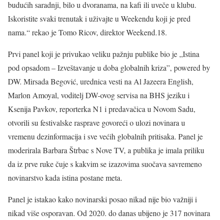
budućih saradnji, bilo u dvoranama, na kafi ili uveče u klubu.
Iskoristite svaki trenutak i uživajte u Weekendu koji je pred
nama.“ rekao je Tomo Ricov, direktor Weekend.18.
Prvi panel koji je privukao veliku pažnju publike bio je „Istina
pod opsadom – Izveštavanje u doba globalnih kriza”, powered by
DW. Mirsada Begović, urednica vesti na Al Jazeera English,
Marlon Amoyal, voditelj DW-ovog servisa na BHS jeziku i
Ksenija Pavkov, reporterka N1 i predavačica u Novom Sadu,
otvorili su festivalske rasprave govoreći o ulozi novinara u
vremenu dezinformacija i sve većih globalnih pritisaka. Panel je
moderirala Barbara Štrbac s Nove TV, a publika je imala priliku
da iz prve ruke čuje s kakvim se izazovima suočava savremeno
novinarstvo kada istina postane meta.
Panel je istakao kako novinarski posao nikad nije bio važniji i
nikad više osporavan. Od 2020. do danas ubijeno je 317 novinara