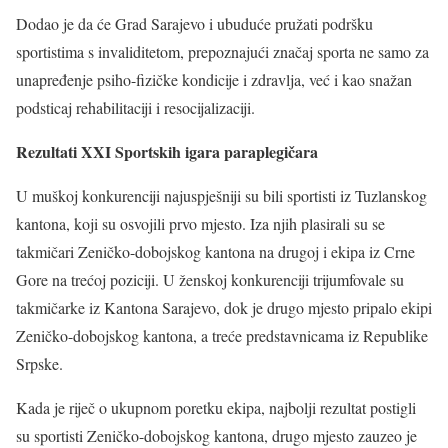
Dodao je da će Grad Sarajevo i ubuduće pružati podršku
sportistima s invaliditetom, prepoznajući značaj sporta ne samo za
unapređenje psiho-fizičke kondicije i zdravlja, već i kao snažan
podsticaj rehabilitaciji i resocijalizaciji.
Rezultati XXI Sportskih igara paraplegičara
U muškoj konkurenciji najuspješniji su bili sportisti iz Tuzlanskog
kantona, koji su osvojili prvo mjesto. Iza njih plasirali su se
takmičari Zeničko-dobojskog kantona na drugoj i ekipa iz Crne
Gore na trećoj poziciji. U ženskoj konkurenciji trijumfovale su
takmičarke iz Kantona Sarajevo, dok je drugo mjesto pripalo ekipi
Zeničko-dobojskog kantona, a treće predstavnicama iz Republike
Srpske.
Kada je riječ o ukupnom poretku ekipa, najbolji rezultat postigli
su sportisti Zeničko-dobojskog kantona, drugo mjesto zauzeo je