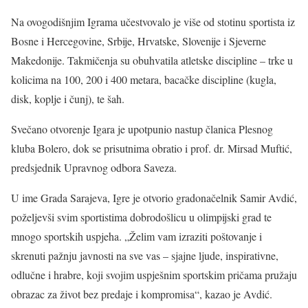
Na ovogodišnjim Igrama učestvovalo je više od stotinu sportista iz
Bosne i Hercegovine, Srbije, Hrvatske, Slovenije i Sjeverne
Makedonije. Takmičenja su obuhvatila atletske discipline – trke u
kolicima na 100, 200 i 400 metara, bacačke discipline (kugla,
disk, koplje i čunj), te šah.
Svečano otvorenje Igara je upotpunio nastup članica Plesnog
kluba Bolero, dok se prisutnima obratio i prof. dr. Mirsad Muftić,
predsjednik Upravnog odbora Saveza.
U ime Grada Sarajeva, Igre je otvorio gradonačelnik Samir Avdić,
poželjevši svim sportistima dobrodošlicu u olimpijski grad te
mnogo sportskih uspjeha. „Želim vam izraziti poštovanje i
skrenuti pažnju javnosti na sve vas – sjajne ljude, inspirativne,
odlučne i hrabre, koji svojim uspješnim sportskim pričama pružaju
obrazac za život bez predaje i kompromisa“, kazao je Avdić.