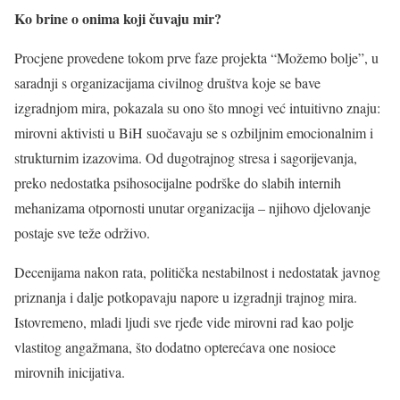
Ko brine o onima koji čuvaju mir?
Procjene provedene tokom prve faze projekta “Možemo bolje”, u
saradnji s organizacijama civilnog društva koje se bave
izgradnjom mira, pokazala su ono što mnogi već intuitivno znaju:
mirovni aktivisti u BiH suočavaju se s ozbiljnim emocionalnim i
strukturnim izazovima. Od dugotrajnog stresa i sagorijevanja,
preko nedostatka psihosocijalne podrške do slabih internih
mehanizama otpornosti unutar organizacija – njihovo djelovanje
postaje sve teže održivo.
Decenijama nakon rata, politička nestabilnost i nedostatak javnog
priznanja i dalje potkopavaju napore u izgradnji trajnog mira.
Istovremeno, mladi ljudi sve rjeđe vide mirovni rad kao polje
vlastitog angažmana, što dodatno opterećava one nosioce
mirovnih inicijativa.