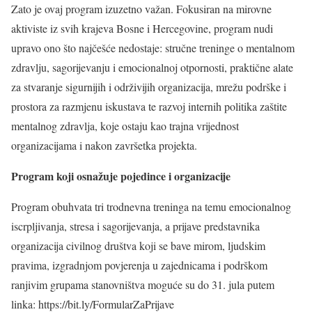
Zato je ovaj program izuzetno važan. Fokusiran na mirovne
aktiviste iz svih krajeva Bosne i Hercegovine, program nudi
upravo ono što najčešće nedostaje: stručne treninge o mentalnom
zdravlju, sagorijevanju i emocionalnoj otpornosti, praktične alate
za stvaranje sigurnijih i održivijih organizacija, mrežu podrške i
prostora za razmjenu iskustava te razvoj internih politika zaštite
mentalnog zdravlja, koje ostaju kao trajna vrijednost
organizacijama i nakon završetka projekta.
Program koji osnažuje pojedince i organizacije
Program obuhvata tri trodnevna treninga na temu emocionalnog
iscrpljivanja, stresa i sagorijevanja, a prijave predstavnika
organizacija civilnog društva koji se bave mirom, ljudskim
pravima, izgradnjom povjerenja u zajednicama i podrškom
ranjivim grupama stanovništva moguće su do 31. jula putem
linka: https://bit.ly/FormularZaPrijave