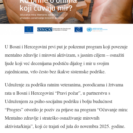
U Bosni i Hercegovini prvi put je pokrenut program koji povezuje
mentalno zdravlje i mirovni aktivizam, s jasnim ciljem – osnažiti
ljude koji već decenijama podstiču dijalog i mir u svojim
zajednicama, vrlo često bez ikakve sistemske podrške.
Udruženje za podršku ratnim veteranima, porodicama i žrtvama
rata u Bosni i Hercegovini “Pravi požar”, u partnerstvu s
Udruženjem za psiho-socijalnu podršku i bolju budućnost
“Progres” otvorilo je poziv za prijave na program “Očuvanje mira:
Mentalno zdravlje i strateško osnaživanje mirovnih
aktivista/kinja”, koji će trajati od jula do novembra 2025. godine.