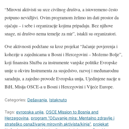
“Mirovni aktivisti su srce civilnog društva, a istovremeno često
potpuno nevidljivi. Ovim programom želimo im dati prostor da
ojačaju – i sebe i organizacije kojima pripadaju. Bez njihove
snage, ni društvo nema temelje za mir”, istakli su organizatori.
Ove aktivnosti podržane su kroz projekat “Jačanje povjerenja i
kohezije u zajednicama u Bosni i Hercegovini – Možemo Bolje”,
koji finansira Služba za instrumente vanjske politike Evropske
unije u okviru Instrumenta za susjedstvo, razvoj i međunarodnu
saradnju, a zajedno provode Evropska unija, Ujedinjene nacije u
BiH, Misija OSCE-a u Bosni i Hercegovini i Vijeće Europe.
Categories:
Dešavanja
,
Istaknuto
Tags:
evropska unija
,
OSCE Mission to Bosnia and
Herzegovina
,
program “Očuvanje mira: Mentalno zdravlje i
strateško osnaživanje mirovnih aktivista/kinja”
,
projekat