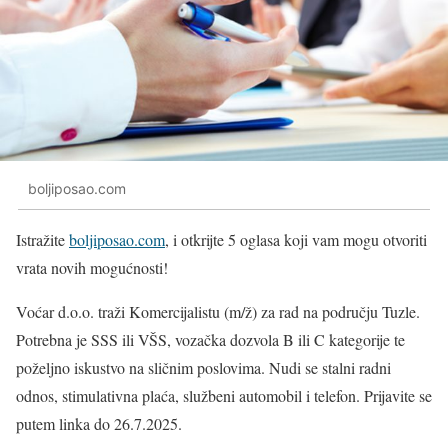
boljiposao.com
Istražite
boljiposao.com
, i otkrijte 5 oglasa koji vam mogu otvoriti
vrata novih mogućnosti!
Voćar d.o.o. traži Komercijalistu (m/ž) za rad na području Tuzle.
Potrebna je SSS ili VŠS, vozačka dozvola B ili C kategorije te
poželjno iskustvo na sličnim poslovima. Nudi se stalni radni
odnos, stimulativna plaća, službeni automobil i telefon. Prijavite se
putem linka do 26.7.2025.