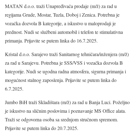
MATAN d.o.o. traži Unapređivača prodaje (m/ž) za rad u
regijama Grude, Mostar, Tuzla, Doboj i Zenica. Potrebna je
vozačka dozvola B kategorije, a iskustvo u maloprodaji je
prednost. Nudi se službeni automobil i telefon te stimulativna
primanja. Prijavite se putem linka do 16.7.2025.
Kristal d.o.o. Sarajevo traži Sanitarnog tehničara/inženjera (m/ž)
za rad u Sarajevu. Potrebna je SSS/VSS i vozačka dozvola B
kategorije. Nudi se ugodna radna atmosfera, sigurna primanja i
mogućnost stalnog zaposlenja. Prijavite se putem linka do
6.7.2025.
Jumbo BiH traži Skladištara (m/ž) za rad u Banja Luci. Poželjno
je iskustvo na sličnim poslovima i poznavanje MS Office alata.
Traži se odgovorna osoba sa srednjom stručnom spremom.
Prijavite se putem linka do 20.7.2025.