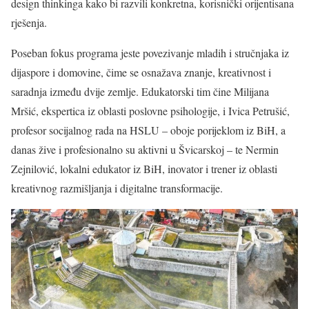
design thinkinga kako bi razvili konkretna, korisnički orijentisana
rješenja.
Poseban fokus programa jeste povezivanje mladih i stručnjaka iz
dijaspore i domovine, čime se osnažava znanje, kreativnost i
saradnja između dvije zemlje. Edukatorski tim čine Milijana
Mršić, ekspertica iz oblasti poslovne psihologije, i Ivica Petrušić,
profesor socijalnog rada na HSLU – oboje porijeklom iz BiH, a
danas žive i profesionalno su aktivni u Švicarskoj – te Nermin
Zejnilović, lokalni edukator iz BiH, inovator i trener iz oblasti
kreativnog razmišljanja i digitalne transformacije.