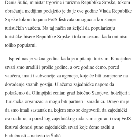
Denis Šulić, ministar trgovine i turizma Republike Srpske, tokom
obraćanja medijima podsjetio je da je ove godine Vlada Republike
Srpske tokom trajanja FeJS festivala omogućila korištenje
turističkih vaučera. Na taj način su željeli da popularizuju
turističke bisere Republike Srpske i tokom sezona kada oni nisu
toliko popularni.
– Ispred nas je važna godina kada je u pitanju turizam. Krucijalne
stvari smo uradili i prošle godine, a ove godine ćemo, pored
vaučera, imati i subvencije za agencije, koje će biti usmjerene na
dovođenje stranih gostiju. Ulažemo zajedničke napore da
pokažemo da Olimpijski centar, grad Istočno Sarajevo, hotelijeri i
Turistička organizacija mogu biti partneri i saradnici. Drago mi je
da smo imali sastanak na kojem smo se dogovorili da zajednički
ovo radimo, a pored tog zajedničkog rada sam siguran i ovaj FeJS
festival donosi puno zajedničkih stvari koje ćemo raditi u
budućnosti – najavio je Šulić.