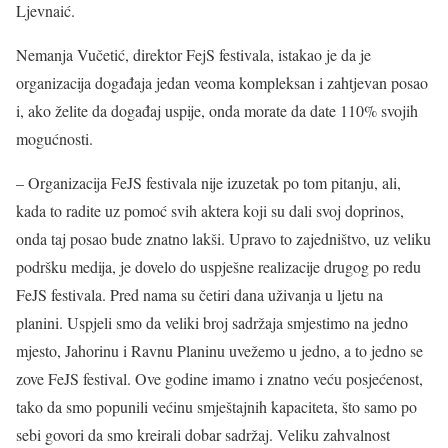
Ljevnaić.
Nemanja Vučetić, direktor FejS festivala, istakao je da je
organizacija događaja jedan veoma kompleksan i zahtjevan posao
i, ako želite da događaj uspije, onda morate da date 110% svojih
mogućnosti.
– Organizacija FeJS festivala nije izuzetak po tom pitanju, ali,
kada to radite uz pomoć svih aktera koji su dali svoj doprinos,
onda taj posao bude znatno lakši. Upravo to zajedništvo, uz veliku
podršku medija, je dovelo do uspješne realizacije drugog po redu
FeJS festivala. Pred nama su četiri dana uživanja u ljetu na
planini. Uspjeli smo da veliki broj sadržaja smjestimo na jedno
mjesto, Jahorinu i Ravnu Planinu uvežemo u jedno, a to jedno se
zove FeJS festival. Ove godine imamo i znatno veću posjećenost,
tako da smo popunili većinu smještajnih kapaciteta, što samo po
sebi govori da smo kreirali dobar sadržaj. Veliku zahvalnost