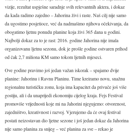
vizije, rezultat uspješne saradnje svih relevantnih aktera, i dokaz
da kada radimo zajedno – Jahorina živi i raste. Naš cilj nije samo
da ugostimo posjetioce, već da nadmašimo njihova očekivanja, da
obogatimo ljetnu ponudu planine koja živi 365 dana u godini.
Najbolji dokaz za to je rast: 2016. godine Jahorina nije imala
organizovanu ljetnu sezonu, dok je prošle godine ostvaren prihod
od čak 2,7 miliona KM samo tokom ljetnih mjeseci.
Ove godine pravimo još jedan važan iskorak – spajamo dvije
planine: Jahorinu i Ravnu Planinu. Time kreiramo novu, snažnu
regionalnu turističku zonu, koja ima kapacitet da privuče još više
gostiju, ali i da unaprijedi ekonomiju cijelog kraja. Fejs Festival
promoviše vrijednosti koje mi na Jahorini njegujemo: otvorenost,
zajedništvo, kreativnost i razvoj. Vjerujemo da će ovaj festival
postati neizostavan dio ljetne sezone i još jedan dokaz da Jahorina
nije samo planina za snijeg – već planina za sve – rekao je