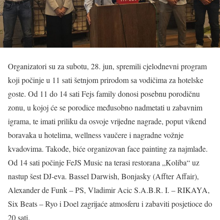
Organizatori su za subotu, 28. jun, spremili cjelodnevni program
koji počinje u 11 sati šetnjom prirodom sa vodičima za hotelske
goste. Od 11 do 14 sati Fejs family donosi posebnu porodičnu
zonu, u kojoj će se porodice međusobno nadmetati u zabavnim
igrama, te imati priliku da osvoje vrijedne nagrade, poput vikend
boravaka u hotelima, wellness vaučere i nagradne vožnje
kvadovima. Takođe, biće organizovan face painting za najmlađe.
Od 14 sati počinje FeJS Music na terasi restorana „Koliba“ uz
nastup šest DJ-eva. Bassel Darwish, Bonjasky (Affter Affair),
Alexander de Funk – PS, Vladimir Acic S.A.B.R. I. – RIKAYA,
Six Beats – Ryo i Doel zagrijaće atmosferu i zabaviti posjetioce do
20 sati.