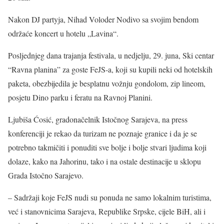
Nakon DJ partyja, Nihad Voloder Nodivo sa svojim bendom
održaće koncert u hotelu „Lavina“.
Posljednjeg dana trajanja festivala, u nedjelju, 29. juna, Ski centar
“Ravna planina” za goste FeJS-a, koji su kupili neki od hotelskih
paketa, obezbijedila je besplatnu vožnju gondolom, zip lineom,
posjetu Dino parku i feratu na Ravnoj Planini.
Ljubiša Ćosić, gradonačelnik Istočnog Sarajeva, na press
konferenciji je rekao da turizam ne poznaje granice i da je se
potrebno takmičiti i ponuditi sve bolje i bolje stvari ljudima koji
dolaze, kako na Jahorinu, tako i na ostale destinacije u sklopu
Grada Istočno Sarajevo.
– Sadržaji koje FeJS nudi su ponuda ne samo lokalnim turistima,
već i stanovnicima Sarajeva, Republike Srpske, cijele BiH, ali i