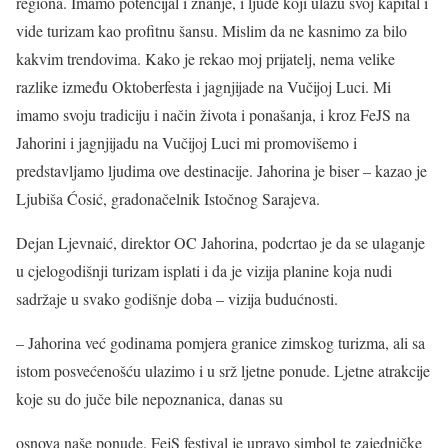
regiona. Imamo potencijal i znanje, i ljude koji ulažu svoj kapital i
vide turizam kao profitnu šansu. Mislim da ne kasnimo za bilo
kakvim trendovima. Kako je rekao moj prijatelj, nema velike
razlike između Oktoberfesta i jagnjijade na Vučijoj Luci. Mi
imamo svoju tradiciju i način života i ponašanja, i kroz FeJS na
Jahorini i jagnjijadu na Vučijoj Luci mi promovišemo i
predstavljamo ljudima ove destinacije. Jahorina je biser – kazao je
Ljubiša Ćosić, gradonačelnik Istočnog Sarajeva.
Dejan Ljevnaić, direktor OC Jahorina, podcrtao je da se ulaganje
u cjelogodišnji turizam isplati i da je vizija planine koja nudi
sadržaje u svako godišnje doba – vizija budućnosti.
– Jahorina već godinama pomjera granice zimskog turizma, ali sa
istom posvećenošću ulazimo i u srž ljetne ponude. Ljetne atrakcije
koje su do juče bile nepoznanica, danas su
osnova naše ponude. FejS festival je upravo simbol te zajedničke