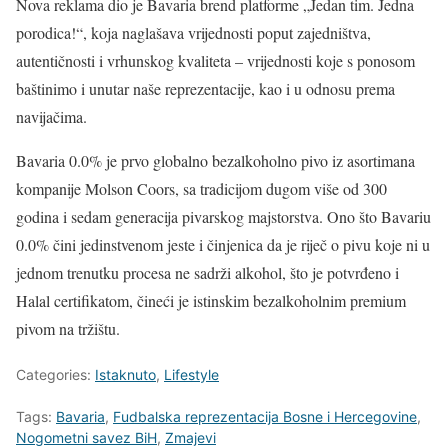
Nova reklama dio je Bavaria brend platforme „Jedan tim. Jedna
porodica!“, koja naglašava vrijednosti poput zajedništva,
autentičnosti i vrhunskog kvaliteta – vrijednosti koje s ponosom
baštinimo i unutar naše reprezentacije, kao i u odnosu prema
navijačima.
Bavaria 0.0% je prvo globalno bezalkoholno pivo iz asortimana
kompanije Molson Coors, sa tradicijom dugom više od 300
godina i sedam generacija pivarskog majstorstva. Ono što Bavariu
0.0% čini jedinstvenom jeste i činjenica da je riječ o pivu koje ni u
jednom trenutku procesa ne sadrži alkohol, što je potvrđeno i
Halal certifikatom, čineći je istinskim bezalkoholnim premium
pivom na tržištu.
Categories:
Istaknuto
,
Lifestyle
Tags:
Bavaria
,
Fudbalska reprezentacija Bosne i Hercegovine
,
Nogometni savez BiH
,
Zmajevi