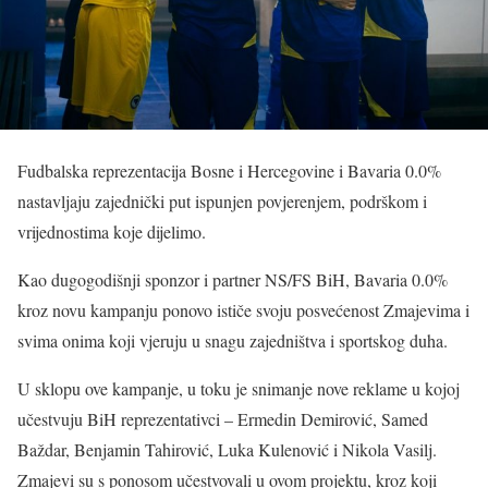
Fudbalska reprezentacija Bosne i Hercegovine i Bavaria 0.0%
nastavljaju zajednički put ispunjen povjerenjem, podrškom i
vrijednostima koje dijelimo.
Kao dugogodišnji sponzor i partner NS/FS BiH, Bavaria 0.0%
kroz novu kampanju ponovo ističe svoju posvećenost Zmajevima i
svima onima koji vjeruju u snagu zajedništva i sportskog duha.
U sklopu ove kampanje, u toku je snimanje nove reklame u kojoj
učestvuju BiH reprezentativci – Ermedin Demirović, Samed
Baždar, Benjamin Tahirović, Luka Kulenović i Nikola Vasilj.
Zmajevi su s ponosom učestvovali u ovom projektu, kroz koji