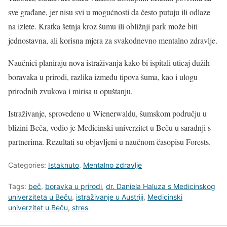
sve građane, jer nisu svi u mogućnosti da često putuju ili odlaze
na izlete. Kratka šetnja kroz šumu ili obližnji park može biti
jednostavna, ali korisna mjera za svakodnevno mentalno zdravlje.
Naučnici planiraju nova istraživanja kako bi ispitali uticaj dužih
boravaka u prirodi, razlika između tipova šuma, kao i ulogu
prirodnih zvukova i mirisa u opuštanju.
Istraživanje, sprovedeno u Wienerwaldu, šumskom području u
blizini Beča, vodio je Medicinski univerzitet u Beču u saradnji s
partnerima. Rezultati su objavljeni u naučnom časopisu Forests.
Categories:
Istaknuto
,
Mentalno zdravlje
Tags:
beč
,
boravka u prirodi
,
dr. Daniela Haluza s Medicinskog
univerziteta u Beču
,
istraživanje u Austriji
,
Medicinski
univerzitet u Beču
,
stres