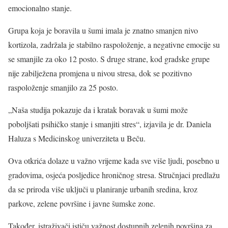
emocionalno stanje.
Grupa koja je boravila u šumi imala je znatno smanjen nivo
kortizola, zadržala je stabilno raspoloženje, a negativne emocije su
se smanjile za oko 12 posto. S druge strane, kod gradske grupe
nije zabilježena promjena u nivou stresa, dok se pozitivno
raspoloženje smanjilo za 25 posto.
„Naša studija pokazuje da i kratak boravak u šumi može
poboljšati psihičko stanje i smanjiti stres“, izjavila je dr. Daniela
Haluza s Medicinskog univerziteta u Beču.
Ova otkrića dolaze u važno vrijeme kada sve više ljudi, posebno u
gradovima, osjeća posljedice hroničnog stresa. Stručnjaci predlažu
da se priroda više uključi u planiranje urbanih sredina, kroz
parkove, zelene površine i javne šumske zone.
Također, istraživači ističu važnost dostupnih zelenih površina za