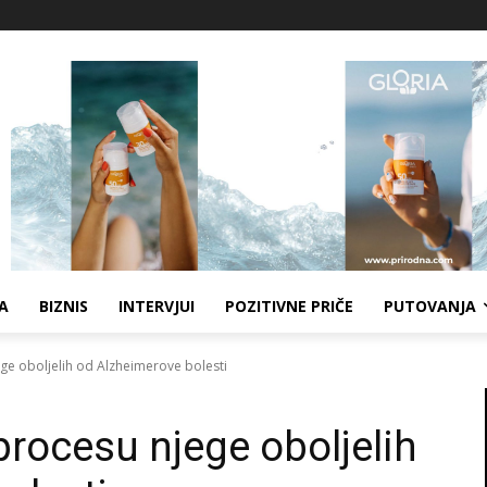
A
BIZNIS
INTERVJUI
POZITIVNE PRIČE
PUTOVANJA
ge oboljelih od Alzheimerove bolesti
procesu njege oboljelih