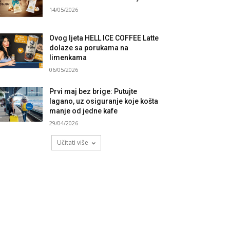
14/05/2026
Ovog ljeta HELL ICE COFFEE Latte
dolaze sa porukama na
limenkama
06/05/2026
Prvi maj bez brige: Putujte
lagano, uz osiguranje koje košta
manje od jedne kafe
29/04/2026
Učitati više