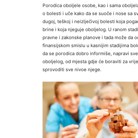
Porodica oboljele osobe, kao i sama obolje
o bolesti i uče kako da se suoče i nose sa 
dugoj, teškoj i neizlječivoj bolesti koja pog
brine i koja njeguje oboljelog. U ranom stadi
pravne i zakonske planove i tada može da o
finansijskom smislu u kasnijim stadijima bole
da se porodica dobro informiše, napravi sve
oboljelog, od mjesta gdje će boraviti za vrij
sprovoditi sve nivoe njege.