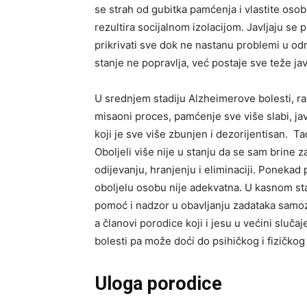
se strah od gubitka pamćenja i vlastite osobn
rezultira socijalnom izolacijom. Javljaju s
prikrivati sve dok ne nastanu problemi u od
stanje ne popravlja, već postaje sve teže javl
U srednjem stadiju Alzheimerove bolesti, ra
misaoni proces, pamćenje sve više slabi, jav
koji je sve više zbunjen i dezorijentisan. Ta
Oboljeli više nije u stanju da se sam brine 
odijevanju, hranjenju i eliminaciji. Ponekad 
oboljelu osobu nije adekvatna. U kasnom sta
pomoć i nadzor u obavljanju zadataka samoz
a članovi porodice koji i jesu u većini sluč
bolesti pa može doći do psihičkog i fizičko
Uloga porodice