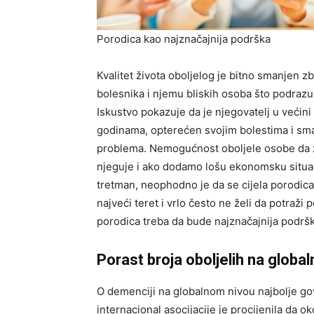
Porodica kao najznačajnija podrška
Kvalitet života oboljelog je bitno smanjen zb
bolesnika i njemu bliskih osoba što podrazumi
Iskustvo pokazuje da je njegovatelj u većini
godinama, opterećen svojim bolestima i sma
problema. Nemogućnost oboljele osobe da živ
njeguje i ako dodamo lošu ekonomsku situac
tretman, neophodno je da se cijela porodica
najveći teret i vrlo često ne želi da potraž
porodica treba da bude najznačajnija podršk
Porast broja oboljelih na globa
O demenciji na globalnom nivou najbolje gov
internacional asocijacije je procijenila da o