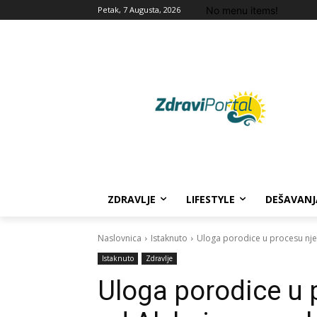
No menu items!
Petak, 7 Augusta, 2026
ZDRAVLJE
LIFESTYLE
DEŠAVANJ
Naslovnica
Istaknuto
Uloga porodice u procesu nje
Istaknuto
Zdravlje
Uloga porodice u 