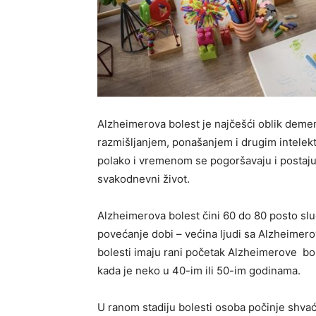
Alzheimerova bolest je najčešći oblik deme
razmišljanjem, ponašanjem i drugim intelek
polako i vremenom se pogoršavaju i postaju
svakodnevni život.
Alzheimerova bolest čini 60 do 80 posto sluč
povećanje dobi – većina ljudi sa Alzheimerov
bolesti imaju rani početak Alzheimerove bole
kada je neko u 40-im ili 50-im godinama.
U ranom stadiju bolesti osoba počinje shvaćat