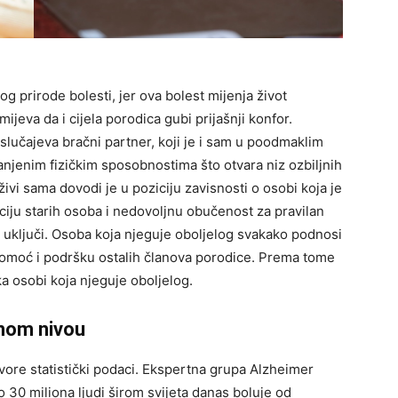
og prirode bolesti, jer ova bolest mijenja život
jeva da i cijela porodica gubi prijašnji konfor.
 slučajeva bračni partner, koji je i sam u poodmaklim
njenim fizičkim sposobnostima što otvara niz ozbiljnih
i sama dovodi je u poziciju zavisnosti o osobi koja je
iju starih osoba i nedovoljnu obučenost za pravilan
 uključi. Osoba koja njeguje oboljelog svakako podnosi
i pomoć i podršku ostalih članova porodice. Prema tome
a osobi koja njeguje oboljelog.
lnom nivou
ore statistički podaci. Ekspertna grupa Alzheimer
ko 30 miliona ljudi širom svijeta danas boluje od