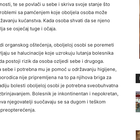
osti, te se povlači u sebe i skriva svoje stanje što
e problemi sa pamćenjem koje oboljela osoba može
ržavanju kućanstva. Kada osoba shvati da se njeno
ja se osjećaj tuge i očaja.
di organskog oštećenja, oboljeloj osobi se poremeti
ljaju se halucinacije koje uzrokuju lutanja bolesnika
da postoji rizik da osoba ozljedi sebe i drugoga.
za sebe i potrebna mu je pomoć u održavanju higijene,
porodica nije pripremljena na to pa njihova briga za
diju bolesti oboljeloj osobi je potrebna sveobuhvatna
brinjavanjem. Bolesnik je inkontinentan i nepokretan,
ajeva njegovatelji suočavaju se sa dugom i teškom
g preopterećenja.