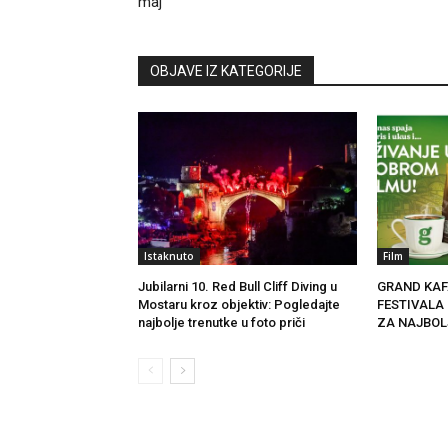
maj
OBJAVE IZ KATEGORIJE
Istaknuto
Film
Jubilarni 10. Red Bull Cliff Diving u
GRAND KAF
Mostaru kroz objektiv: Pogledajte
FESTIVALA
najbolje trenutke u foto priči
ZA NAJBOL