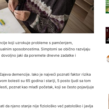
ncije koji uzrokuje probleme s pamćenjem,
tualnim sposobnostima. Simptomi se obično razvijaju
 dovoljno jaki da poremete dnevne zadatke i
ajeva demencije. Iako je najveći poznati faktor rizika
om bolesti su 65 godina i stariji, 5 posto ljudi sa tom
sti, poznat kao mlađi početak, koji se često pojavljuje
i da njeno stanje nije fiziološko već patološko i javlja