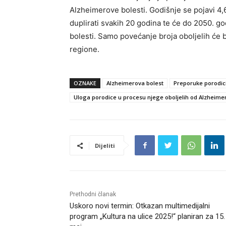
Alzheimerove bolesti. Godišnje se pojavi 4,6
duplirati svakih 20 godina te će do 2050. go
bolesti. Samo povećanje broja oboljelih će 
regione.
OZNAKE
Alzheimerova bolest
Preporuke porodici
Uloga porodice u procesu njege oboljelih od Alzheimer
Dijeliti
Prethodni članak
Uskoro novi termin: Otkazan multimedijalni
program „Kultura na ulice 2025!“ planiran za 15.