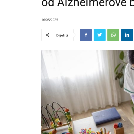
od Alzheimerove b
16/05/2025
Dijeliti