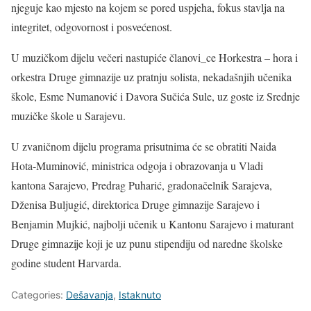
njeguje kao mjesto na kojem se pored uspjeha, fokus stavlja na
integritet, odgovornost i posvećenost.
U muzičkom dijelu večeri nastupiće članovi_ce Horkestra – hora i
orkestra Druge gimnazije uz pratnju solista, nekadašnjih učenika
škole, Esme Numanović i Davora Sučića Sule, uz goste iz Srednje
muzičke škole u Sarajevu.
U zvaničnom dijelu programa prisutnima će se obratiti Naida
Hota-Muminović, ministrica odgoja i obrazovanja u Vladi
kantona Sarajevo, Predrag Puharić, gradonačelnik Sarajeva,
Dženisa Buljugić, direktorica Druge gimnazije Sarajevo i
Benjamin Mujkić, najbolji učenik u Kantonu Sarajevo i maturant
Druge gimnazije koji je uz punu stipendiju od naredne školske
godine student Harvarda.
Categories:
Dešavanja
,
Istaknuto