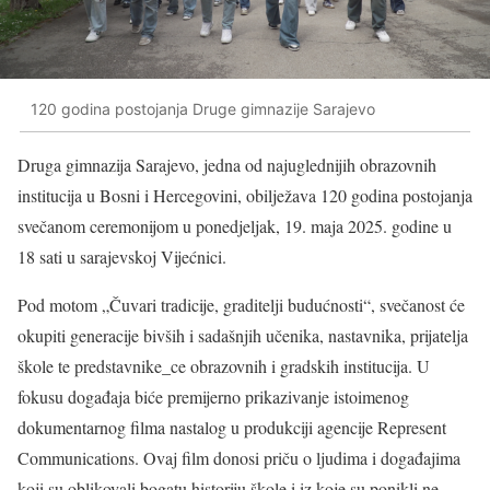
120 godina postojanja Druge gimnazije Sarajevo
Druga gimnazija Sarajevo, jedna od najuglednijih obrazovnih
institucija u Bosni i Hercegovini, obilježava 120 godina postojanja
svečanom ceremonijom u ponedjeljak, 19. maja 2025. godine u
18 sati u sarajevskoj Vijećnici.
Pod motom „Čuvari tradicije, graditelji budućnosti“, svečanost će
okupiti generacije bivših i sadašnjih učenika, nastavnika, prijatelja
škole te predstavnike_ce obrazovnih i gradskih institucija. U
fokusu događaja biće premijerno prikazivanje istoimenog
dokumentarnog filma nastalog u produkciji agencije Represent
Communications. Ovaj film donosi priču o ljudima i događajima
koji su oblikovali bogatu historiju škole i iz koje su ponikli ne