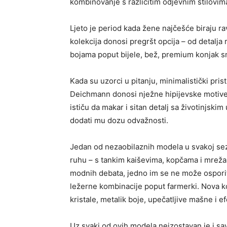
kombinovanje s različitim odjevnim stilovim
Ljeto je period kada žene najčešće biraju r
kolekcija donosi pregršt opcija – od detalja r
bojama poput bijele, bež, premium konjak sm
Kada su uzorci u pitanju, minimalistički pri
Deichmann donosi nježne hipijevske motive 
ističu da makar i sitan detalj sa životinjsk
dodati mu dozu odvažnosti.
Jedan od nezaobilaznih modela u svakoj sez
ruhu – s tankim kaiševima, kopčama i mreža
modnih debata, jedno im se ne može osporiti 
ležerne kombinacije poput farmerki. Nova ko
kristale, metalik boje, upečatljive mašne i e
Uz svaki od ovih modela neizostavan je i sa