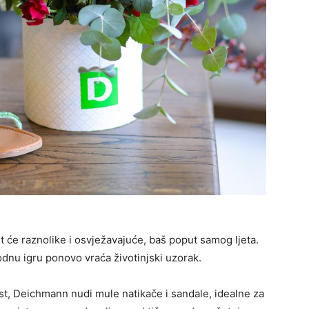
it će raznolike i osvježavajuće, baš poput samog ljeta.
odnu igru ponovo vraća životinjski uzorak.
st, Deichmann nudi mule natikače i sandale, idealne za