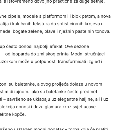
a, a istovremeno dovoljno praktične za duge šetnje.
avne cipele, modele s platformom ili blok petom, a nova
afija i kukičanih tekstura do sofisticiranih krojeva u
eđe, bogate zelene, plave i nježnih pastelnih tonova.
stup često donosi najbolji efekat. Ove sezone
– od leoparda do zmijskog printa. Modni stručnjaci
im uzorkom može u potpunosti transformisati izgled i
oni su baletanke, a ovog proljeća dolaze u novom
stim dizajnom. Iako su baletanke često predmet
– savršeno se uklapaju uz elegantne haljine, ali i uz
lekcija donosi i dozu glamura kroz svjetlucave
fektne kopče.
vršeno usklađen modni dodatak – torba koja će pratiti