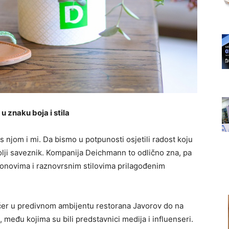
 u znaku boja i stila
 s njom i mi. Da bismo u potpunosti osjetili radost koju
olji saveznik. Kompanija Deichmann to odlično zna, pa
 tonovima i raznovrsnim stilovima prilagođenim
učer u predivnom ambijentu restorana Javorov do na
u, među kojima su bili predstavnici medija i influenseri.