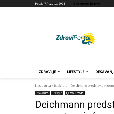
No menu items!
Petak, 7 Augusta, 2026
ZDRAVLJE
LIFESTYLE
DEŠAVANJ
Naslovnica
Istaknuto
Deichmann predstavio modne
Istaknuto
Lifestyle
Ljepota i moda
Deichmann predst