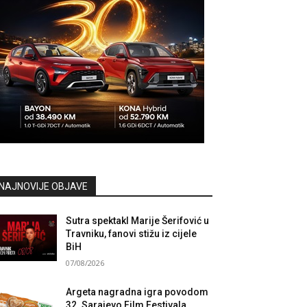
NAJNOVIJE OBJAVE
Sutra spektakl Marije Šerifović u
Travniku, fanovi stižu iz cijele
BiH
07/08/2026
Argeta nagradna igra povodom
32. Sarajevo Film Festivala