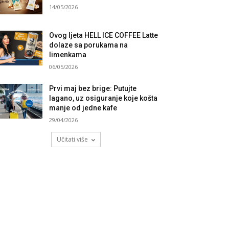
14/05/2026
Ovog ljeta HELL ICE COFFEE Latte
dolaze sa porukama na
limenkama
06/05/2026
Prvi maj bez brige: Putujte
lagano, uz osiguranje koje košta
manje od jedne kafe
29/04/2026
Učitati više