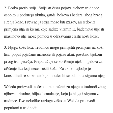
2. Borba protiv strija: Strije su česta pojava tijekom trudnoće,
osobito u području trbuha, grudi, bokova i bedara, zbog brzog
širenja kože. Prevencija strija može biti izazov, ali redovita
primjena ulja ili krema koje sadrže vitamin E, bademovo ulje ili
maslinovo ulje može pomoći u održavanju elastičnosti kože.
3. Njega kože lica: Trudnice mogu primijetiti promjene na koži
lica, poput pojačane masnoće ili pojave akni, posebno tijekom
prvog tromjesečja. Preporučuje se korištenje nježnih gelova za
čišćenje lica koji neće isušiti kožu. Za akne, najbolje je
konsultirati se s dermatologom kako bi se odabrala sigurna njega.
Weleda proizvodi su često preporučeni za njegu u trudnoći zbog
njihove prirodne, biljne formulacije, koja je blaga i sigurna za
trudnice. Evo nekoliko razloga zašto su Weleda proizvodi
popularni u trudnoći: