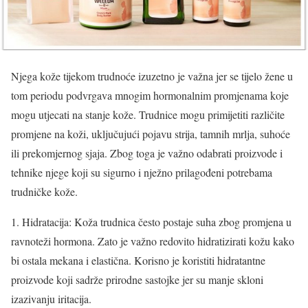
Njega kože tijekom trudnoće izuzetno je važna jer se tijelo žene u
tom periodu podvrgava mnogim hormonalnim promjenama koje
mogu utjecati na stanje kože. Trudnice mogu primijetiti različite
promjene na koži, uključujući pojavu strija, tamnih mrlja, suhoće
ili prekomjernog sjaja. Zbog toga je važno odabrati proizvode i
tehnike njege koji su sigurno i nježno prilagođeni potrebama
trudničke kože.
1. Hidratacija: Koža trudnica često postaje suha zbog promjena u
ravnoteži hormona. Zato je važno redovito hidratizirati kožu kako
bi ostala mekana i elastična. Korisno je koristiti hidratantne
proizvode koji sadrže prirodne sastojke jer su manje skloni
izazivanju iritacija.