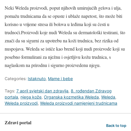
Neki Weleda proizvodi, poput njihovih umirujućih gelova i ulja,
pomažu trudnicama da se opuste i ublaže napetost, što može biti
korisno u vrijeme stresa ili bolova u leđima koji su česti u
trudnoći.Proizvodi koje nudi Weleda su dermatološki testirani, što
znači da su sigurni za upotrebu na koži trudnica, bez rizika od
nuspojava. Weleda se ističe kao brend koji nudi proizvode koji su
posebno formulirani za nježnu i osjetljivu kožu trudnica, s
naglaskom na prirodnu i sigurno proizvedenu njegu.
Categories:
Istaknuto
,
Mame i bebe
Tags:
7 april svjetski dan zdravlja
,
8. rođendan Zdravog
portala
,
njega kože
,
Organska kozmetika Weleda
,
Weleda
,
Weleda proizvodi
,
Weleda proizvodi namjenjeni trudnicama
Zdravi portal
Back to top