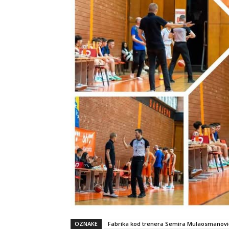
OZNAKE
Fabrika kod trenera Semira Mulaosmanovi