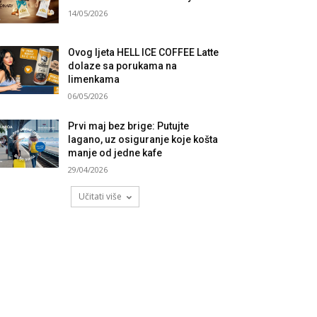
14/05/2026
Ovog ljeta HELL ICE COFFEE Latte
dolaze sa porukama na
limenkama
06/05/2026
Prvi maj bez brige: Putujte
lagano, uz osiguranje koje košta
manje od jedne kafe
29/04/2026
Učitati više