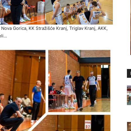
 Nova Gorica, KK Stražišće Kranj, Triglav Kranj, AKK,
eli…