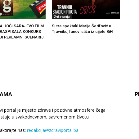
Dešavanja
A UOČI SARAJEVO FILM
Sutra spektakl Marije Šerifović u
 RASPISALA KONKURS
Travniku, fanovi stižu iz cijele BiH
JI REKLAMNI SCENARIJ
NAMA
P
vi portal je mjesto zdrave i pozitivne atmosfere čega
staje u svakodnevnom, savremenom životu.
aktirajte nas:
redakcija@zdraviportal.ba