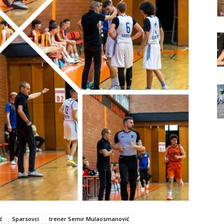
ć
Sparsovci
trener Semir Mulaosmanović