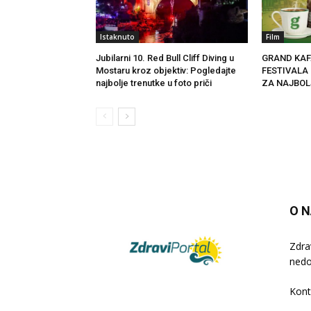
Istaknuto
Film
Jubilarni 10. Red Bull Cliff Diving u
GRAND KAF
Mostaru kroz objektiv: Pogledajte
FESTIVALA
najbolje trenutke u foto priči
ZA NAJBOL
O 
Zdra
nedo
Kont