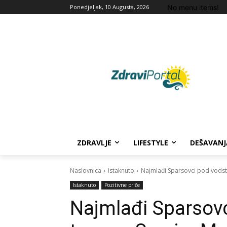
No menu items!
Ponedjeljak, 10 Augusta, 2026
ZDRAVLJE
LIFESTYLE
DEŠAVANJ
Naslovnica
Istaknuto
Najmlađi Sparsovci pod vodst
Istaknuto
Pozitivne priče
Najmlađi Sparsov