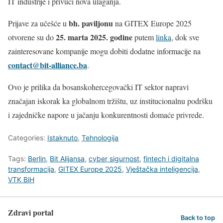
IT industrije i privući nova ulaganja.
bh. paviljonu
Prijave za učešće u
na GITEX Europe 2025
25. marta 2025. godine
otvorene su do
putem
linka
, dok sve
zainteresovane kompanije mogu dobiti dodatne informacije na
contact@bit-alliance.ba
.
Ovo je prilika da bosanskohercegovački IT sektor napravi
značajan iskorak ka globalnom tržištu, uz institucionalnu podršku
i zajedničke napore u jačanju konkurentnosti domaće privrede.
Categories:
Istaknuto
,
Tehnologija
Tags:
Berlin
,
Bit Alijansa
,
cyber sigurnost
,
fintech i digitalna
transformacija
,
GITEX Europe 2025
,
Vještačka inteligencija
,
VTK BiH
Zdravi portal
Back to top