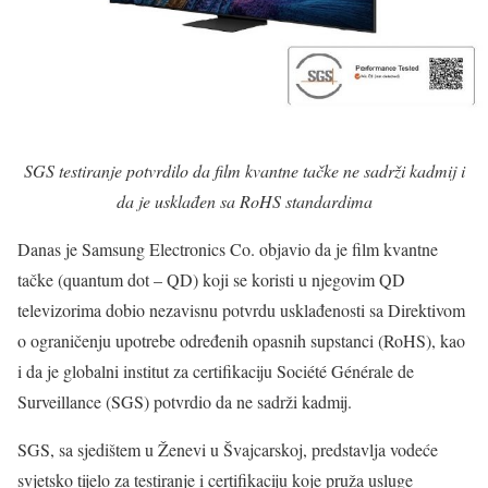
SGS testiranje potvrdilo da film kvantne tačke ne sadrži kadmij i
da je usklađen sa RoHS standardima
Danas je Samsung Electronics Co. objavio da je film kvantne
tačke (quantum dot – QD) koji se koristi u njegovim QD
televizorima dobio nezavisnu potvrdu usklađenosti sa Direktivom
o ograničenju upotrebe određenih opasnih supstanci (RoHS), kao
i da je globalni institut za certifikaciju Société Générale de
Surveillance (SGS) potvrdio da ne sadrži kadmij.
SGS, sa sjedištem u Ženevi u Švajcarskoj, predstavlja vodeće
svjetsko tijelo za testiranje i certifikaciju koje pruža usluge