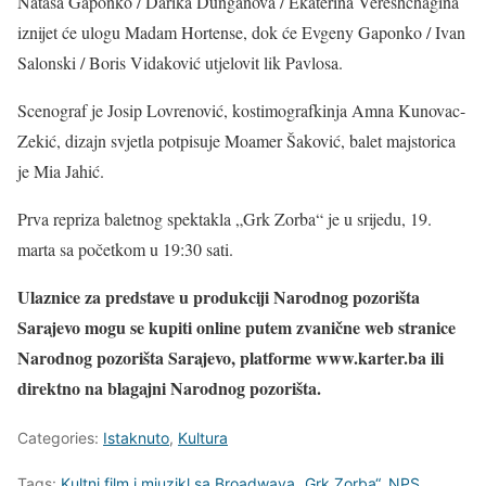
Nataša Gaponko / Darika Dunganova / Ekaterina Vereshchagina
iznijet će ulogu Madam Hortense, dok će Evgeny Gaponko / Ivan
Salonski / Boris Vidaković utjelovit lik Pavlosa.
Scenograf je Josip Lovrenović, kostimografkinja Amna Kunovac-
Zekić, dizajn svjetla potpisuje Moamer Šaković, balet majstorica
je Mia Jahić.
Prva repriza baletnog spektakla „Grk Zorba“ je u srijedu, 19.
marta sa početkom u 19:30 sati.
Ulaznice za predstave u produkciji Narodnog pozorišta
Sarajevo mogu se kupiti online putem zvanične web stranice
Narodnog pozorišta Sarajevo, platforme www.karter.ba ili
direktno na blagajni Narodnog pozorišta.
Categories:
Istaknuto
,
Kultura
Tags:
Kultni film i mjuzikl sa Broadwaya „Grk Zorba“
,
NPS