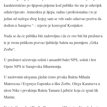
karakteristično po lijepom prijemu kod publike što me je oduvijek
oduševljavalo. Atmosfera je lijepa, radna i profesionalna i to je
jedan od razloga zbog kojeg sam se vrlo rado odazvao pozivu da
dođem u Sarajevo.“ – izjavio je koreograf Kostjukov.
Nada se da će publika biti zadovoljna i da će ovo biti hit predstava
te je ovom prilikom pozvao ljubitelje baleta na premijeru „Grka
Zorbe“.
U predstavi učestvuju solisti i ansambl balet NPS, solisti i hor
Opere NPS te Sarajevska filharmonija.
U naslovnim ulogama gledat ćemo prvaka Baleta Mihaila
Mateescua / Evgenya Gaponka u liku Zorbe, Olega Karatseva u
ulozi Nike i prvakinju Baleta Tamaru Ljubičić koja će igrati lik
Marine.