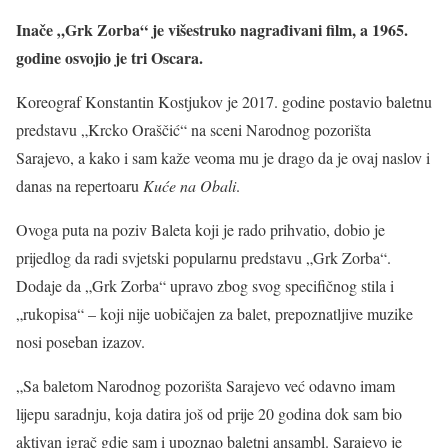
Inače „Grk Zorba“ je višestruko nagrađivani film, a 1965.
godine osvojio je tri Oscara.
Koreograf Konstantin Kostjukov je 2017. godine postavio baletnu
predstavu „Krcko Oraščić“ na sceni Narodnog pozorišta
Sarajevo, a kako i sam kaže veoma mu je drago da je ovaj naslov i
danas na repertoaru
Kuće na Obali
.
Ovoga puta na poziv Baleta koji je rado prihvatio, dobio je
prijedlog da radi svjetski popularnu predstavu „Grk Zorba“.
Dodaje da „Grk Zorba“ upravo zbog svog specifičnog stila i
„rukopisa“ – koji nije uobičajen za balet, prepoznatljive muzike
nosi poseban izazov.
„Sa baletom Narodnog pozorišta Sarajevo već odavno imam
lijepu saradnju, koja datira još od prije 20 godina dok sam bio
aktivan igrač gdje sam i upoznao baletni ansambl. Sarajevo je