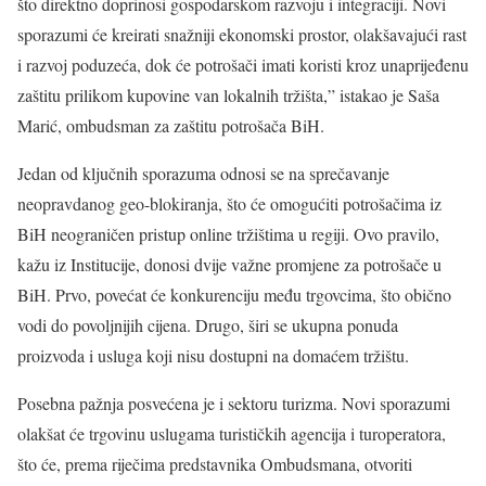
što direktno doprinosi gospodarskom razvoju i integraciji. Novi
sporazumi će kreirati snažniji ekonomski prostor, olakšavajući rast
i razvoj poduzeća, dok će potrošači imati koristi kroz unaprijeđenu
zaštitu prilikom kupovine van lokalnih tržišta,” istakao je Saša
Marić, ombudsman za zaštitu potrošača BiH.
Jedan od ključnih sporazuma odnosi se na sprečavanje
neopravdanog geo-blokiranja, što će omogućiti potrošačima iz
BiH neograničen pristup online tržištima u regiji. Ovo pravilo,
kažu iz Institucije, donosi dvije važne promjene za potrošače u
BiH. Prvo, povećat će konkurenciju među trgovcima, što obično
vodi do povoljnijih cijena. Drugo, širi se ukupna ponuda
proizvoda i usluga koji nisu dostupni na domaćem tržištu.
Posebna pažnja posvećena je i sektoru turizma. Novi sporazumi
olakšat će trgovinu uslugama turističkih agencija i turoperatora,
što će, prema riječima predstavnika Ombudsmana, otvoriti