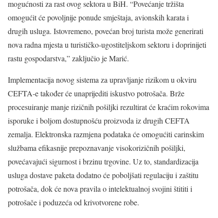
mogućnosti za rast ovog sektora u BiH. “Povećanje tržišta
omogućit će povoljnije ponude smještaja, avionskih karata i
drugih usluga. Istovremeno, povećan broj turista može generirati
nova radna mjesta u turističko-ugostiteljskom sektoru i doprinijeti
rastu gospodarstva,” zaključio je Marić.
Implementacija novog sistema za upravljanje rizikom u okviru
CEFTA-e također će unaprijediti iskustvo potrošača. Brže
procesuiranje manje rizičnih pošiljki rezultirat će kraćim rokovima
isporuke i boljom dostupnošću proizvoda iz drugih CEFTA
zemalja. Elektronska razmjena podataka će omogućiti carinskim
službama efikasnije prepoznavanje visokorizičnih pošiljki,
povećavajući sigurnost i brzinu trgovine. Uz to, standardizacija
usluga dostave paketa dodatno će poboljšati regulaciju i zaštitu
potrošača, dok će nova pravila o intelektualnoj svojini štititi i
potrošače i poduzeća od krivotvorene robe.