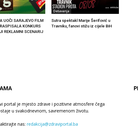
Dešavanja
A UOČI SARAJEVO FILM
Sutra spektakl Marije Šerifović u
 RASPISALA KONKURS
Travniku, fanovi stižu iz cijele BiH
JI REKLAMNI SCENARIJ
NAMA
P
vi portal je mjesto zdrave i pozitivne atmosfere čega
staje u svakodnevnom, savremenom životu.
aktirajte nas:
redakcija@zdraviportal.ba