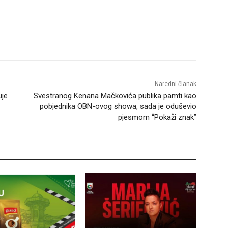
Naredni članak
uje
Svestranog Kenana Mačkovića publika pamti kao
pobjednika OBN-ovog showa, sada je oduševio
pjesmom “Pokaži znak”