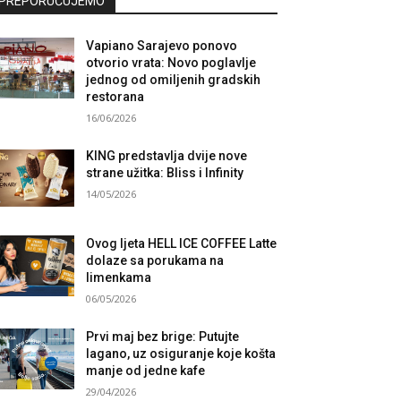
PREPORUČUJEMO
Vapiano Sarajevo ponovo
otvorio vrata: Novo poglavlje
jednog od omiljenih gradskih
restorana
16/06/2026
KING predstavlja dvije nove
strane užitka: Bliss i Infinity
14/05/2026
Ovog ljeta HELL ICE COFFEE Latte
dolaze sa porukama na
limenkama
06/05/2026
Prvi maj bez brige: Putujte
lagano, uz osiguranje koje košta
manje od jedne kafe
29/04/2026