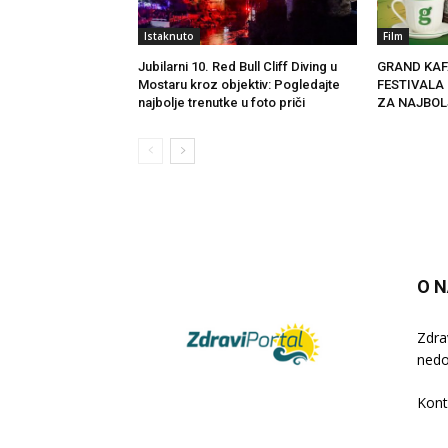
Istaknuto
Film
Jubilarni 10. Red Bull Cliff Diving u
GRAND KAF
Mostaru kroz objektiv: Pogledajte
FESTIVALA
najbolje trenutke u foto priči
ZA NAJBOL
O 
Zdra
nedo
Kont