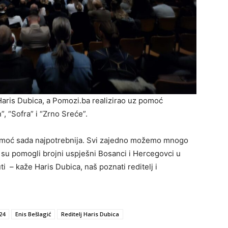
lj Haris Dubica, a Pomozi.ba realizirao uz pomoć
, “Sofra” i “Zrno Sreće”.
omoć sada najpotrebnija. Svi zajedno možemo mnogo
ju su pomogli brojni uspješni Bosanci i Hercegovci u
i – kaže Haris Dubica, naš poznati reditelj i
24
Enis Bešlagić
Reditelj Haris Dubica