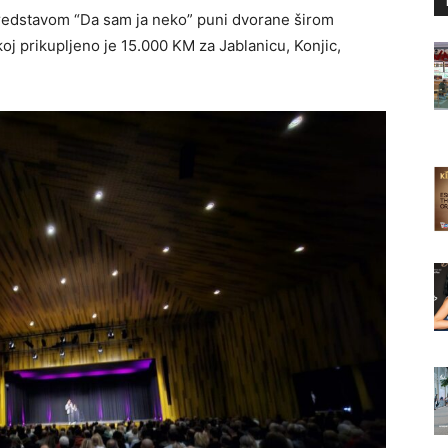
redstavom “Da sam ja neko” puni dvorane širom
j prikupljeno je 15.000 KM za Jablanicu, Konjic,