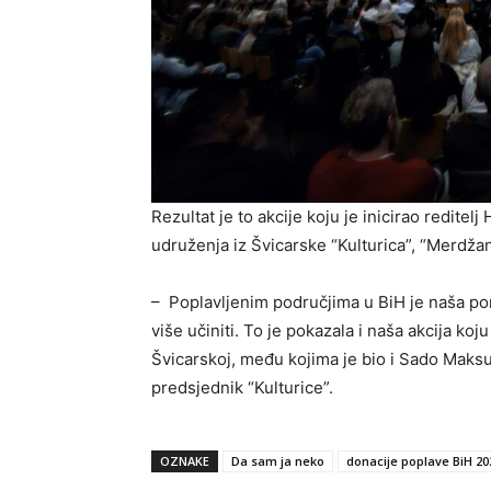
Rezultat je to akcije koju je inicirao redite
udruženja iz Švicarske “Kulturica”, “Merdžan”
– Poplavljenim područjima u BiH je naša p
više učiniti. To je pokazala i naša akcija ko
Švicarskoj, među kojima je bio i Sado Maksut
predsjednik “Kulturice”.
OZNAKE
Da sam ja neko
donacije poplave BiH 20