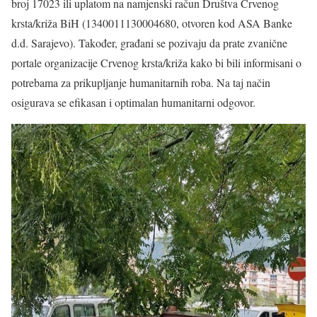
broj 17023 ili uplatom na namjenski račun Društva Crvenog
krsta/križa BiH (1340011130004680, otvoren kod ASA Banke
d.d. Sarajevo). Također, građani se pozivaju da prate zvanične
portale organizacije Crvenog krsta/križa kako bi bili informisani o
potrebama za prikupljanje humanitarnih roba. Na taj način
osigurava se efikasan i optimalan humanitarni odgovor.