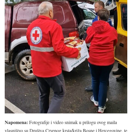
Napomena:
Fotografije i video snimak u prilogu ovog maila
vlasništvo su Društva Crvenog krsta/križa Bosne i Hercegovine, te