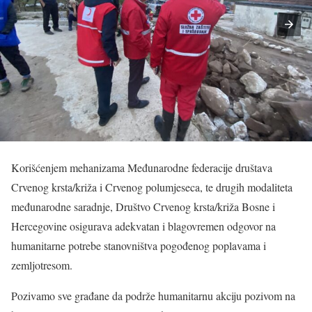
Korišćenjem mehanizama Međunarodne federacije društava
Crvenog krsta/križa i Crvenog polumjeseca, te drugih modaliteta
međunarodne saradnje, Društvo Crvenog krsta/križa Bosne i
Hercegovine osigurava adekvatan i blagovremen odgovor na
humanitarne potrebe stanovništva pogođenog poplavama i
zemljotresom.
Pozivamo sve građane da podrže humanitarnu akciju pozivom na