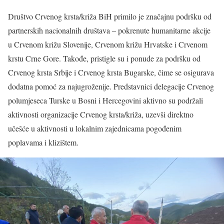
Društvo Crvenog krsta/križa BiH primilo je značajnu podršku od
partnerskih nacionalnih društava – pokrenute humanitarne akcije
u Crvenom križu Slovenije, Crvenom križu Hrvatske i Crvenom
krstu Crne Gore. Takođe, pristigle su i ponude za podršku od
Crvenog krsta Srbije i Crvenog krsta Bugarske, čime se osigurava
dodatna pomoć za najugroženije. Predstavnici delegacije Crvenog
polumjeseca Turske u Bosni i Hercegovini aktivno su podržali
aktivnosti organizacije Crvenog krsta/križa, uzevši direktno
učešće u aktivnosti u lokalnim zajednicama pogođenim
poplavama i klizištem.