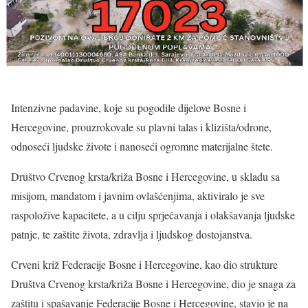
Intenzivne padavine, koje su pogodile dijelove Bosne i
Hercegovine, prouzrokovale su plavni talas i klizišta/odrone,
odnoseći ljudske živote i nanoseći ogromne materijalne štete.
Društvo Crvenog krsta/križa Bosne i Hercegovine, u skladu sa
misijom, mandatom i javnim ovlašćenjima, aktiviralo je sve
raspoložive kapacitete, a u cilju sprječavanja i olakšavanja ljudske
patnje, te zaštite života, zdravlja i ljudskog dostojanstva.
Crveni križ Federacije Bosne i Hercegovine, kao dio strukture
Društva Crvenog krsta/križa Bosne i Hercegovine, dio je snaga za
zaštitu i spašavanje Federacije Bosne i Hercegovine, stavio je na