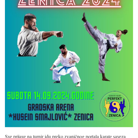
Sve prijave na turnir idu preko zvaničnog portala karate saveza