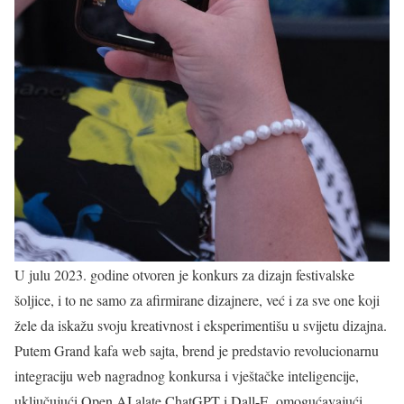
U julu 2023. godine otvoren je konkurs za dizajn festivalske
šoljice, i to ne samo za afirmirane dizajnere, već i za sve one koji
žele da iskažu svoju kreativnost i eksperimentišu u svijetu dizajna.
Putem Grand kafa web sajta, brend je predstavio revolucionarnu
integraciju web nagradnog konkursa i vještačke inteligencije,
uključujući Open AI alate ChatGPT i Dall-E, omogućavajući