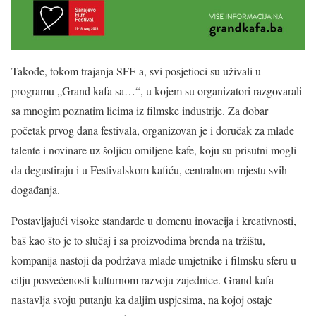
Takođe, tokom trajanja SFF-a, svi posjetioci su uživali u
programu „Grand kafa sa…“, u kojem su organizatori razgovarali
sa mnogim poznatim licima iz filmske industrije. Za dobar
početak prvog dana festivala, organizovan je i doručak za mlade
talente i novinare uz šoljicu omiljene kafe, koju su prisutni mogli
da degustiraju i u Festivalskom kafiću, centralnom mjestu svih
događanja.
Postavljajući visoke standarde u domenu inovacija i kreativnosti,
baš kao što je to slučaj i sa proizvodima brenda na tržištu,
kompanija nastoji da podržava mlade umjetnike i filmsku sferu u
cilju posvećenosti kulturnom razvoju zajednice. Grand kafa
nastavlja svoju putanju ka daljim uspjesima, na kojoj ostaje