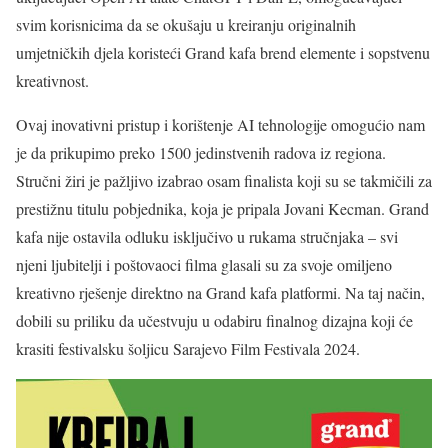
svim korisnicima da se okušaju u kreiranju originalnih
umjetničkih djela koristeći Grand kafa brend elemente i sopstvenu
kreativnost.
Ovaj inovativni pristup i korištenje AI tehnologije omogućio nam
je da prikupimo preko 1500 jedinstvenih radova iz regiona.
Stručni žiri je pažljivo izabrao osam finalista koji su se takmičili za
prestižnu titulu pobjednika, koja je pripala Jovani Kecman. Grand
kafa nije ostavila odluku isključivo u rukama stručnjaka – svi
njeni ljubitelji i poštovaoci filma glasali su za svoje omiljeno
kreativno rješenje direktno na Grand kafa platformi. Na taj način,
dobili su priliku da učestvuju u odabiru finalnog dizajna koji će
krasiti festivalsku šoljicu Sarajevo Film Festivala 2024.