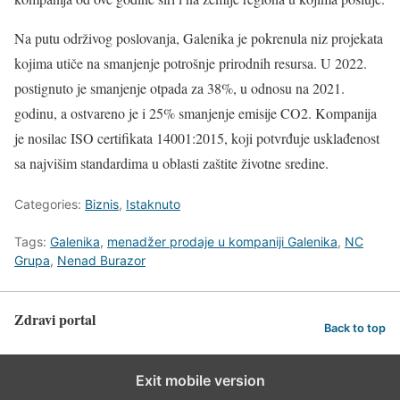
Na putu održivog poslovanja, Galenika je pokrenula niz projekata
kojima utiče na smanjenje potrošnje prirodnih resursa. U 2022.
postignuto je smanjenje otpada za 38%, u odnosu na 2021.
godinu, a ostvareno je i 25% smanjenje emisije CO2. Kompanija
je nosilac ISO certifikata 14001:2015, koji potvrđuje usklađenost
sa najvišim standardima u oblasti zaštite životne sredine.
Categories:
Biznis
,
Istaknuto
Tags:
Galenika
,
menadžer prodaje u kompaniji Galenika
,
NC
Grupa
,
Nenad Burazor
Zdravi portal
Back to top
Exit mobile version