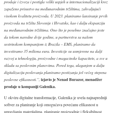
prodaje i izvoza i postigla veliki uspjeh u internacionalizaciji kroz
zapaženo prisustvo na međunarodnim tržištima, zahvaljujući
visokom kvalitetu proizvoda. U 2023. planiramo lansiranje prvih
proizvoda na tržišta Slovenije i Hrvatske, kao i dalju ekspanziju
na međunarodnim tržištima. Ono što je posebno značajno jeste
da tokom naredne dvije godine, u partnerstvu sa našom
sestrinskom kompanijom iz Brazila – EMS, planiramo da
investiramo 35 miliona eura. Investicije su usmjerene na dalji
razvoj u tehnologiju, proizvodne i magacinske kapacitete, a sve u
skladu sa poslovnim planovima. Pored toga, ulaganjem u dalju
digitalizaciju poslovanja planiramo postizanja još većeg stepena
izjavio je Nenad Burazor, menadžer
poslovne efikasnosti.’’,
prodaje u kompaniji Galenika.
U okviru digitalne transformacije, Galenika je uvela najnapredniji
softver za planiranje koji omogućava povećanu efikasnost u
upravljanju materijalima, planiranje proizvodnje i fleksibilnost