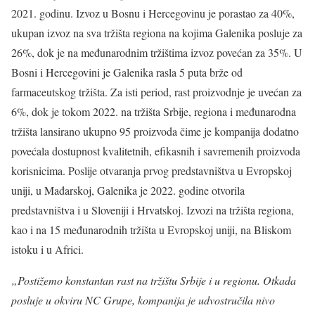
2021. godinu. Izvoz u Bosnu i Hercegovinu je porastao za 40%,
ukupan izvoz na sva tržišta regiona na kojima Galenika posluje za
26%, dok je na međunarodnim tržištima izvoz povećan za 35%. U
Bosni i Hercegovini je Galenika rasla 5 puta brže od
farmaceutskog tržišta. Za isti period, rast proizvodnje je uvećan za
6%, dok je tokom 2022. na tržišta Srbije, regiona i međunarodna
tržišta lansirano ukupno 95 proizvoda čime je kompanija dodatno
povećala dostupnost kvalitetnih, efikasnih i savremenih proizvoda
korisnicima. Poslije otvaranja prvog predstavništva u Evropskoj
uniji, u Mađarskoj, Galenika je 2022. godine otvorila
predstavništva i u Sloveniji i Hrvatskoj. Izvozi na tržišta regiona,
kao i na 15 međunarodnih tržišta u Evropskoj uniji, na Bliskom
istoku i u Africi.
„Postižemo
konstantan rast na tržištu Srbije i u regionu. Otkada
posluje u okviru NC Grupe, kompanija je udvostručila nivo