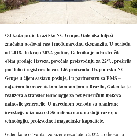
Od kada je dio brazilske NC Grupe, Galenika bilježi
značajan poslovni rast i međunarodnu ekspanziju.
U periodu
od 2018. do kraja 2022. godine, Galenika je udvostručila
obim prodaje i izvoza, povećala proizvodnju za 22%, proširila
portfolio i registrovala čak 146 proizvoda. Uz podršku NC
Grupe u čijem sastavu posluje, i u partnerstvu sa EMS –
najvećom farmaceutskom kompanijom u Brazilu, Galenika je
realizovala transfer tehnologije za pet generičkih lijekova
najnovije generacije. U narednom periodu su planirane
investicije u iznosu od 35 miliona eura na dalji razvoj
u
tehnologiju, proizvodne i magacinske kapacitete.
Galenika je ostvarila i zapažene rezultate u 2022. u odnosu na