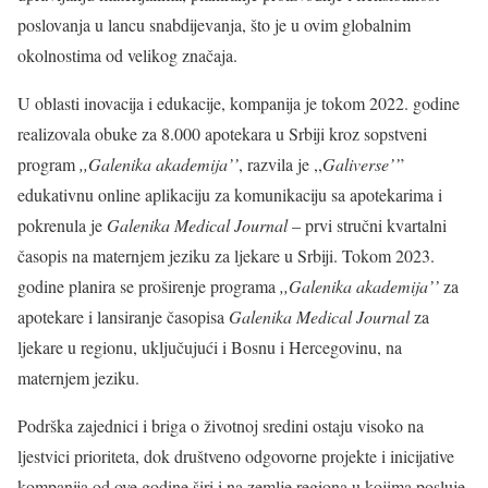
poslovanja u lancu snabdijevanja, što je u ovim globalnim
okolnostima od velikog značaja.
U oblasti inovacija i edukacije, kompanija je tokom 2022. godine
realizovala obuke za 8.000 apotekara u Srbiji kroz sopstveni
program
,,Galenika akademija’’
, razvila je ,,
Galiverse’’
’
edukativnu online aplikaciju za komunikaciju sa apotekarima i
pokrenula je
Galenika Medical Journal
– prvi stručni kvartalni
časopis na maternjem jeziku za ljekare u Srbiji. Tokom 2023.
godine planira se proširenje programa
,,Galenika akademija’’
za
apotekare i lansiranje časopisa
Galenika Medical Journal
za
ljekare u regionu, uključujući i Bosnu i Hercegovinu, na
maternjem jeziku.
Podrška zajednici i briga o životnoj sredini ostaju visoko na
ljestvici prioriteta, dok društveno odgovorne projekte i inicijative
kompanija od ove godine širi i na zemlje regiona u kojima posluje.