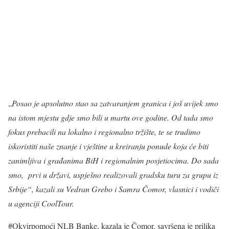
„
Posao je apsolutno stao sa zatvaranjem granica i još uvijek smo
na istom mjestu gdje smo bili u martu ove godine. Od tada smo
fokus prebacili na lokalno i regionalno tržište, te se trudimo
iskoristiti naše znanje i vještine u kreiranju ponude koja će biti
zanimljiva i građanima BiH i regionalnim posjetiocima. Do sada
smo, prvi u državi, uspješno realizovali gradsku turu za grupu iz
Srbije“, kazali su Vedran Grebo i Samra Čomor, vlasnici i vodiči
u agenciji CoolTour.
#Okvirpomoći NLB Banke, kazala je Čomor, savršena je prilika