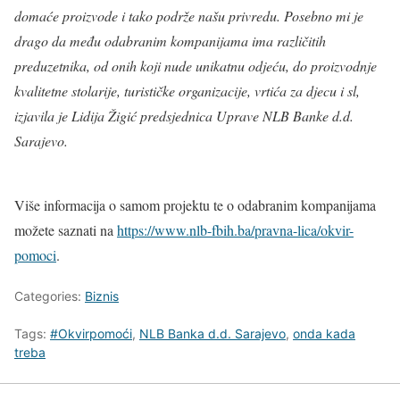
domaće proizvode i tako podrže našu privredu. Posebno mi je
drago da među odabranim kompanijama ima različitih
preduzetnika, od onih koji nude unikatnu odjeću, do proizvodnje
kvalitetne stolarije, turističke organizacije, vrtića za djecu i sl,
izjavila je Lidija Žigić predsjednica Uprave NLB Banke d.d.
Sarajevo.
Više informacija o samom projektu te o odabranim kompanijama
možete saznati na
https://www.nlb-fbih.ba/pravna-lica/okvir-
pomoci
.
Categories:
Biznis
Tags:
#Okvirpomoći
,
NLB Banka d.d. Sarajevo
,
onda kada
treba