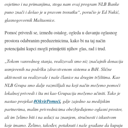
osjetimo i na primanjima, stoga nam ovaj program NLB Banke
puno znači i došao je u pravom trenutku“, poručio je Ed Nukić,
glasnogovornik Maštaonice.
Pomoć privredi se, između ostalog, ogleda u davanju oglasnog
prostora odabranim preduzetnicima, kako bi na taj način
potencijalni kupci mogli primijetiti njihov glas, rad i trud.
„Tokom vanrednog stanja, realizovali smo niz značajnih donacija
usmjerenih na podršku zdravstvenom sistemu u BiH. Slične
aktivnosti su realizovale i naše članice na drugim tržištima. Kao
NLB Grupa smo dalje razmišljali na koji način možemo pomoći
lokalnoj privredi i šta mi kao Grupacija možemo učiniti. Tako je
nastao projekat
#OkvirPomoći
,
gdje zajedno sa medijskim
partnerima, malim privrednicima obezbjeđujemo oglasni prostor,
ali im želimo biti i na usluzi sa znanjem, stručnosti i iskustvom
koje imamo. Želimo, također, potaknuti i naše građane da kupuju