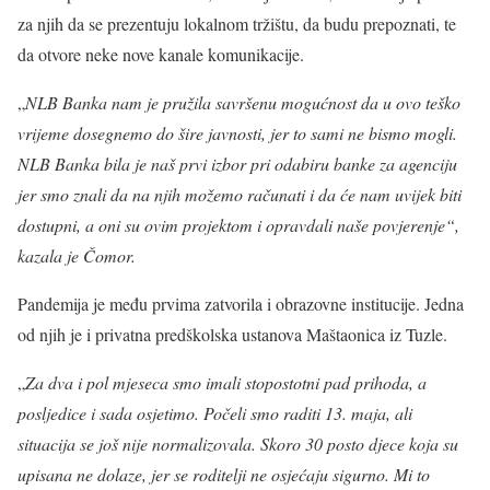
za njih da se prezentuju lokalnom tržištu, da budu prepoznati, te
da otvore neke nove kanale komunikacije.
„
NLB Banka nam je pružila savršenu mogućnost da u ovo teško
vrijeme dosegnemo do šire javnosti, jer to sami ne bismo mogli.
NLB Banka bila je naš prvi izbor pri odabiru banke za agenciju
jer smo znali da na njih možemo računati i da će nam uvijek biti
dostupni, a oni su ovim projektom i opravdali naše povjerenje“,
kazala je Čomor.
Pandemija je među prvima zatvorila i obrazovne institucije. Jedna
od njih je i privatna predškolska ustanova Maštaonica iz Tuzle.
„
Za dva i pol mjeseca smo imali stopostotni pad prihoda, a
posljedice i sada osjetimo. Počeli smo raditi 13. maja, ali
situacija se još nije normalizovala. Skoro 30 posto djece koja su
upisana ne dolaze, jer se roditelji ne osjećaju sigurno. Mi to