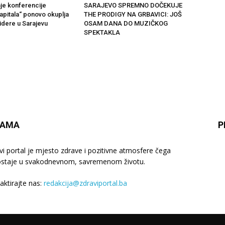
je konferencije
SARAJEVO SPREMNO DOČEKUJE
apitala“ ponovo okuplja
THE PRODIGY NA GRBAVICI: JOŠ
idere u Sarajevu
OSAM DANA DO MUZIČKOG
SPEKTAKLA
NAMA
P
vi portal je mjesto zdrave i pozitivne atmosfere čega
staje u svakodnevnom, savremenom životu.
aktirajte nas:
redakcija@zdraviportal.ba