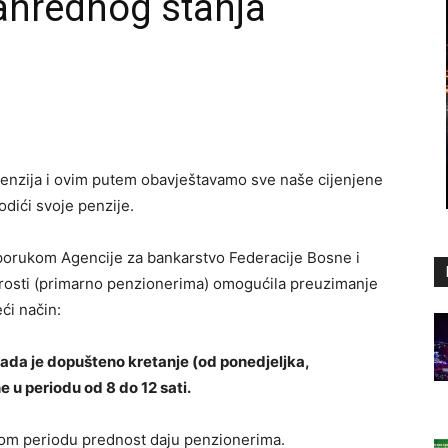
anrednog stanja
enzija i ovim putem obavještavamo sve naše cijenjene
odići svoje penzije.
eporukom Agencije za bankarstvo Federacije Bosne i
arosti (primarno penzionerima) omogućila preuzimanje
eći način:
ada je dopušteno kretanje (od ponedjeljka,
 u periodu od 8 do 12 sati.
tom periodu prednost daju penzionerima.