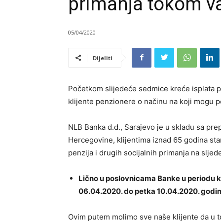
primanja tokom v
05/04/2020
Dijeliti
Početkom slijedeće sedmice kreće isplata p
klijente penzionere o načinu na koji mogu p
NLB Banka d.d., Sarajevo je u skladu sa pr
Hercegovine, klijentima iznad 65 godina st
penzija i drugih socijalnih primanja na sljed
Lično u poslovnicama Banke u periodu k
06.04.2020. do petka 10.04.2020. godine
Ovim putem molimo sve naše klijente da u 