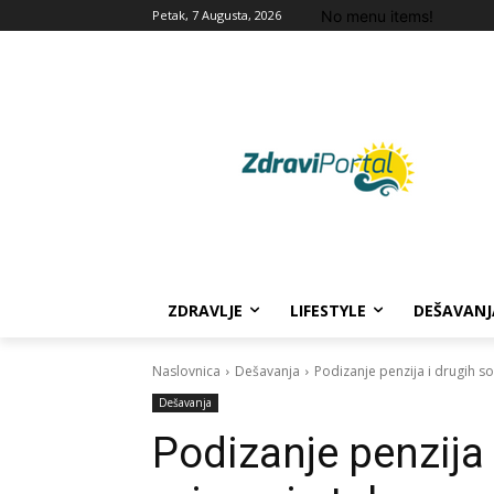
No menu items!
Petak, 7 Augusta, 2026
ZDRAVLJE
LIFESTYLE
DEŠAVANJ
Naslovnica
Dešavanja
Podizanje penzija i drugih s
Dešavanja
Podizanje penzija 