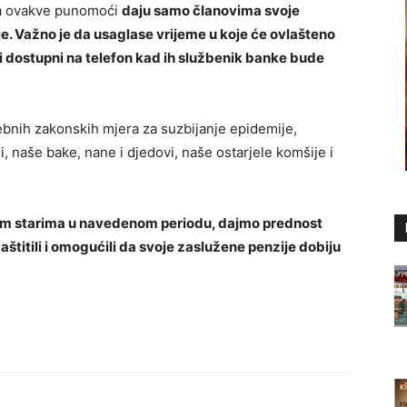
da ovakve punomoći
daju samo članovima svoje
je. Važno je da usaglase vrijeme u koje će ovlašteno
ili dostupni na telefon kad ih službenik banke bude
ebnih zakonskih mjera za suzbijanje epidemije,
ji, naše bake, nane i djedovi, naše ostarjele komšije i
m starima u navedenom periodu, dajmo prednost
titili i omogućili da svoje zaslužene penzije dobiju