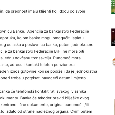
n, da prednost imaju klijenti koji dođu po svoje
lovnicu Banke, Agencija za bankarstvo Federacije
reporuku, kojom banke mogu omogućiti isplatu
nog odlaska u poslovnicu banke, putem jednokratne
e za bankarstvo Federacije BiH, ne mora biti
 za jednu novčanu transakciju. Punomoć mora
karte, adresu i kontakt telefon penzionera i
eden iznos gotovine koji se podiže i da je jednokratna
eri trebaju potpisati navodeći datum i mjesto.
banka će telefonski kontaktirati svakog vlasnika
 dokumentu. Banka će također praviti bilješke ovog
 i skenirane lične dokumente, original punomoći i/ili
 isto izdato od strane nadležnog organa. Ovim putem