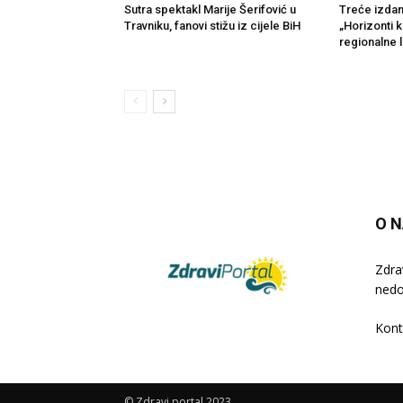
Sutra spektakl Marije Šerifović u
Treće izdan
Travniku, fanovi stižu iz cijele BiH
„Horizonti k
regionalne l
O 
Zdra
nedo
Kont
© Zdravi portal 2023.