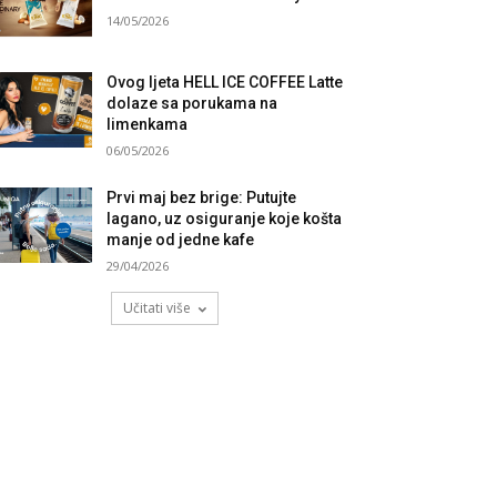
14/05/2026
Ovog ljeta HELL ICE COFFEE Latte
dolaze sa porukama na
limenkama
06/05/2026
Prvi maj bez brige: Putujte
lagano, uz osiguranje koje košta
manje od jedne kafe
29/04/2026
Učitati više