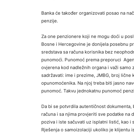
Banka će također organizovati posao na nači
penzije.
Za one penzionere koji ne mogu doći u pos
Bosne i Hercegovine je donijela posebnu p
sredstava sa računa korisnika bez neophod
punomoći. Punomoć prema preporuci Agencij
ovjerena kod nadležnih organa i važi samo
sadržavati: ime i prezime, JMBG, broj lične 
opunomoćenika. Na njoj treba biti jasno nav
punomoć. Takvu jednokatnu punomoć penzion
Da bi se potvrdila autentičnost dokumenta, 
računa i sa njima provjeriti sve podatke na
poziva i iste sačuvati uz isplatni listić, kao
Rješenja o samoizolaciji ukoliko je klijentu