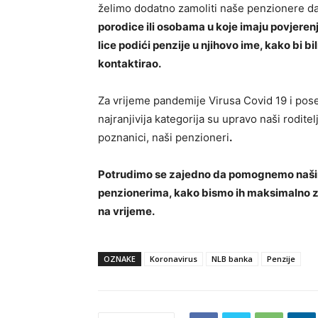
želimo dodatno zamoliti naše penzionere 
porodice ili osobama u koje imaju povjeren
lice podići penzije u njihovo ime, kako bi b
kontaktirao.
Za vrijeme pandemije Virusa Covid 19 i pos
najranjivija kategorija su upravo naši roditel
poznanici, naši penzioneri
.
Potrudimo se zajedno da pomognemo naši
penzionerima, kako bismo ih maksimalno zaš
na vrijeme.
OZNAKE
Koronavirus
NLB banka
Penzije