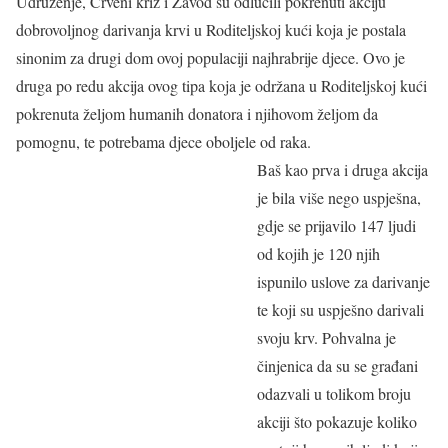
Udruženje, Crveni križ i Zavod su odlučili pokrenuti akciju
dobrovoljnog darivanja krvi u Roditeljskoj kući koja je postala
sinonim za drugi dom ovoj populaciji najhrabrije djece. Ovo je
druga po redu akcija ovog tipa koja je održana u Roditeljskoj kući
pokrenuta željom humanih donatora i njihovom željom da
pomognu, te potrebama djece oboljele od raka.
Baš kao prva i druga akcija
je bila više nego uspješna,
gdje se prijavilo 147 ljudi
od kojih je 120 njih
ispunilo uslove za darivanje
te koji su uspješno darivali
svoju krv. Pohvalna je
činjenica da su se građani
odazvali u tolikom broju
akciji što pokazuje koliko