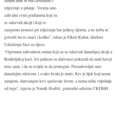
samim time bi bilo dovedeno i
izlječenje u pitanje. Veoma smo
zahvalni svim građanima koji su
se odazvali akciji i koji će
zasigurno pomoći pri izlječenju bar jednog djeteta, a ne treba ni
govoriti šta to znači i koliko”, rekao je Fikret Kubat, direktor
Udruženja Srce za djecu.
“Ogromna zahvalnost onima koji su se odazvali današnjoj akciji u
Roditeljskoj kući. Još jednom su darivaoci pokazali da mali heroji
nisu sami, i da su uvijek tu da pomognu. Prezadovoljni smo
današnjim odzivom, i svako hvala je malo. Krv je lijek koji nema
zamjenu, darivanjem krvi spašavate živote, a nema ništa vrijednije
od toga”, izjavio je Namik Hodžić, generalni sekretar CKFBiH.