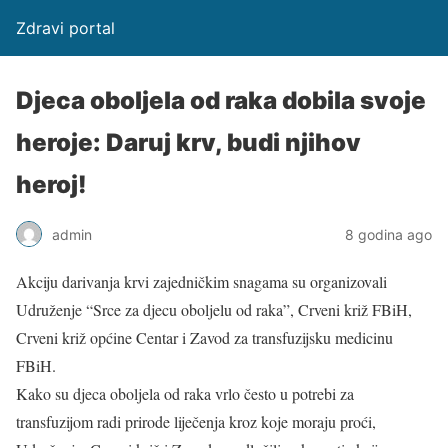
Zdravi portal
Djeca oboljela od raka dobila svoje
heroje: Daruj krv, budi njihov
heroj!
admin
8 godina ago
Akciju darivanja krvi zajedničkim snagama su organizovali
Udruženje “Srce za djecu oboljelu od raka”, Crveni križ FBiH,
Crveni križ općine Centar i Zavod za transfuzijsku medicinu
FBiH.
Kako su djeca oboljela od raka vrlo često u potrebi za
transfuzijom radi prirode liječenja kroz koje moraju proći,