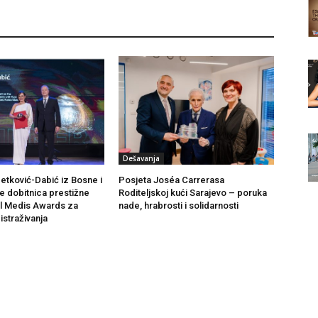
Dešavanja
Petković-Dabić iz Bosne i
Posjeta Joséa Carrerasa
 dobitnica prestižne
Roditeljskoj kući Sarajevo – poruka
al Medis Awards za
nade, hrabrosti i solidarnosti
istraživanja