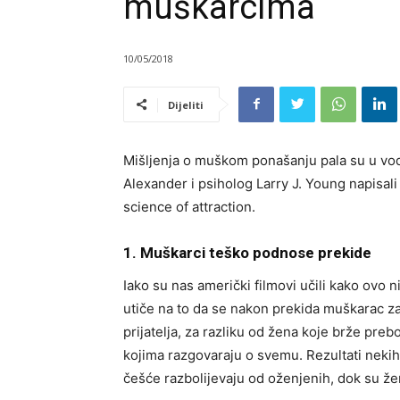
muškarcima
10/05/2018
Dijeliti
Mišljenja o muškom ponašanju pala su u vod
Alexander i psiholog Larry J. Young napisal
science of attraction.
1. Muškarci teško podnose prekide
Iako su nas američki filmovi učili kako ovo
utiče na to da se nakon prekida muškarac zat
prijatelja, za razliku od žena koje brže prebo
kojima razgovaraju o svemu. Rezultati nekih
češće razbolijevaju od oženjenih, dok su že