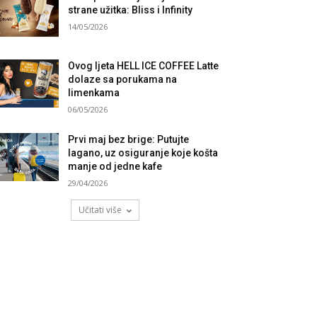
strane užitka: Bliss i Infinity
14/05/2026
Ovog ljeta HELL ICE COFFEE Latte
dolaze sa porukama na
limenkama
06/05/2026
Prvi maj bez brige: Putujte
lagano, uz osiguranje koje košta
manje od jedne kafe
29/04/2026
Učitati više