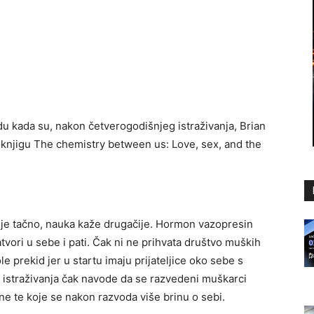
u kada su, nakon četverogodišnjeg istraživanja, Brian
i knjigu The chemistry between us: Love, sex, and the
 nije tačno, nauka kaže drugačije. Hormon vazopresin
vori u sebe i pati. Čak ni ne prihvata društvo muških
le prekid jer u startu imaju prijateljice oko sebe s
 istraživanja čak navode da se razvedeni muškarci
ne te koje se nakon razvoda više brinu o sebi.