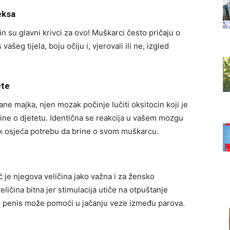
eksa
 su glavni krivci za ovo! Muškarci često pričaju o
šeg tijela, boju očiju i, vjerovali ili ne, izgled
ete
e majka, njen mozak počinje lučiti oksitocin koji je
rine o djetetu. Identična se reakcija u vašem mozgu
k osjeća potrebu da brine o svom muškarcu.
 je njegova veličina jako važna i za žensko
eličina bitna jer stimulacija utiče na otpuštanje
ći penis može pomoći u jačanju veze između parova.