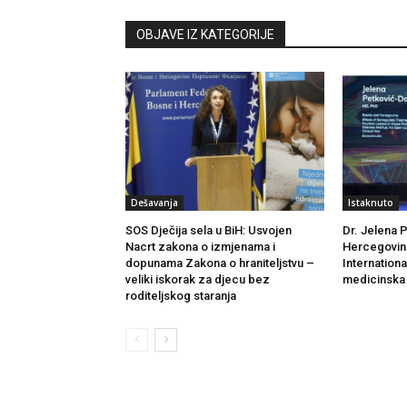
OBJAVE IZ KATEGORIJE
Dešavanja
Istaknuto
SOS Dječija sela u BiH: Usvojen
Dr. Jelena 
Nacrt zakona o izmjenama i
Hercegovine
dopunama Zakona o hraniteljstvu –
Internation
veliki iskorak za djecu bez
medicinska 
roditeljskog staranja