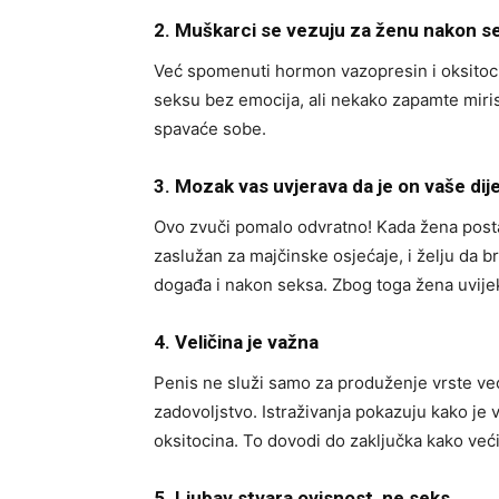
2. Muškarci se vezuju za ženu nakon s
Već spomenuti hormon vazopresin i oksitocin
seksu bez emocija, ali nekako zapamte miris va
spavaće sobe.
3. Mozak vas uvjerava da je on vaše dij
Ovo zvuči pomalo odvratno! Kada žena postan
zaslužan za majčinske osjećaje, i želju da b
događa i nakon seksa. Zbog toga žena uvije
4. Veličina je važna
Penis ne služi samo za produženje vrste već
zadovoljstvo. Istraživanja pokazuju kako je v
oksitocina. To dovodi do zaključka kako ve
5. Ljubav stvara ovisnost, ne seks