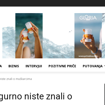
A
BIZNIS
INTERVJUI
POZITIVNE PRIČE
PUTOVANJA
 niste znali o muškarcima
gurno niste znali o