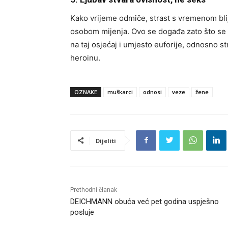
Kako vrijeme odmiče, strast s vremenom bl
osobom mijenja. Ovo se događa zato što s
na taj osjećaj i umjesto euforije, odnosno s
heroinu.
OZNAKE
muškarci
odnosi
veze
žene
Dijeliti
Prethodni članak
DEICHMANN obuća već pet godina uspješno
posluje