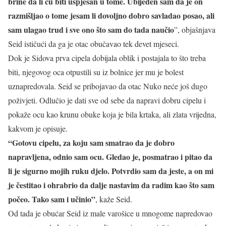
brine da li ću biti uspješan u tome. Ubijeđen sam da je on
razmišljao o tome jesam li dovoljno dobro savladao posao, ali
sam ulagao trud i sve ono što sam do tada naučio
”, objašnjava
Seid ističući da ga je otac obučavao tek devet mjeseci.
Dok je Sidova prva cipela dobijala oblik i postajala to što treba
biti, njegovog oca otpustili su iz bolnice jer mu je bolest
uznapredovala. Seid se pribojavao da otac Nuko neće još dugo
poživjeti. Odlučio je dati sve od sebe da napravi dobru cipelu i
pokaže ocu kao krunu obuke koja je bila krtaka, ali zlata vrijedna,
kakvom je opisuje.
“Gotovu cipelu, za koju sam smatrao da je dobro
napravljena, odnio sam ocu. Gledao je, posmatrao i pitao da
li je sigurno mojih ruku djelo. Potvrdio sam da jeste, a on mi
je čestitao i ohrabrio da dalje nastavim da radim kao što sam
počeo. Tako sam i učinio”
, kaže Seid.
Od tada je obućar Seid iz male varošice u mnogome napredovao