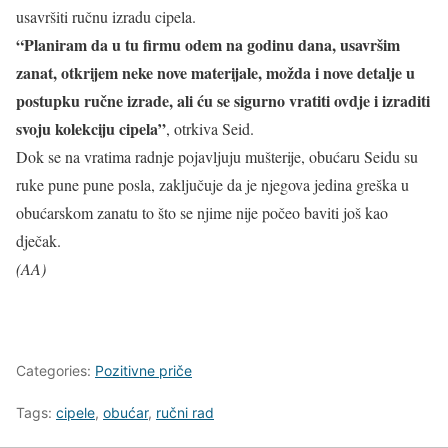
usavršiti ručnu izradu cipela.
“Planiram da u tu firmu odem na godinu dana, usavršim
zanat, otkrijem neke nove materijale, možda i nove detalje u
postupku ručne izrade, ali ću se sigurno vratiti ovdje i izraditi
svoju kolekciju cipela”
, otrkiva Seid.
Dok se na vratima radnje pojavljuju mušterije, obućaru Seidu su
ruke pune pune posla, zaključuje da je njegova jedina greška u
obućarskom zanatu to što se njime nije počeo baviti još kao
dječak.
(AA)
Categories:
Pozitivne priče
Tags:
cipele
,
obućar
,
ručni rad