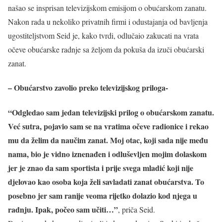
našao se insprisan televizijskom emisijom o obućarskom zanatu.
Nakon rada u nekoliko privatnih firmi i odustajanja od bavljenja
ugostiteljstvom Seid je, kako tvrdi, odlučaio zakucati na vrata
očeve obućarske radnje sa željom da pokuša da izuči obućarski
zanat.
– Obućarstvo zavolio preko televizijskog priloga-
“Odgledao sam jedan televizijski prilog o obućarskom zanatu.
Već sutra, pojavio sam se na vratima očeve radionice i rekao
mu da želim da naučim zanat. Moj otac, koji sada nije među
nama, bio je vidno iznenađen i odluševljen mojim dolaskom
jer je znao da sam sportista i prije svega mladić koji nije
djelovao kao osoba koja želi savladati zanat obućarstva. To
posebno jer sam ranije veoma rijetko dolazio kod njega u
radnju. Ipak, počeo sam učiti…”
, priča Seid.