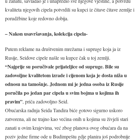
u zanatu, savladao je i unapredio sve njegove vještine, a potvrdu
kvaliteta njegovih cipela potvrdili su kupci iz čitave čitave zemlje i
porudžbine koje redovno dobija.
– Nakon usavršavanja, kolekcija cipela-
Putem reklame na društvenim mrežama i supruge koja ja iz
Rusije, Seidove cipele našle su kupce čak u toj zemlji.
“Najprije su poručivale prijateljice od supruge. Bile su
zadovoljne kvalitetom izrade i cijenom koja je dosta niža u
odnosu na tamošnje. Jednom mi je jedna osoba iz Rusije
poručila po jedan par cipela u svim bojma u kojima ih
pravim”
, priča zadovoljno Seid.
Obućarska radnja Seida Tandira biće gotovo sigurno uskoro
zatvorena, ali ne trajno kao većina onih u kojima su živjeli stari
zanati u ovim krajevima, već zbog planova ovog obućara da na
poziv jedne firme ode u Budimpeštu gdje planira još podrobnije