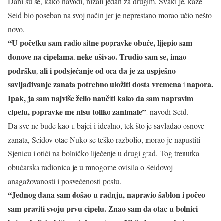
Dani su se, kako navodi, nizali jedan za drugim. Svaki je, kaže
Seid bio poseban na svoj način jer je neprestano morao učio nešto
novo.
“U početku sam radio sitne popravke obuće, lijepio sam
đonove na cipelama, neke ušivao. Trudio sam se, imao
podršku, ali i podsjećanje od oca da je za uspješno
savljađivanje zanata potrebno uložiti dosta vremena i napora.
Ipak, ja sam najviše želio naučiti kako da sam napravim
cipelu, popravke me nisu toliko zanimale”
, navodi Seid.
Da sve ne bude kao u bajci i idealno, tek što je savladao osnove
zanata, Seidov otac Nuko se teško razbolio, morao je napustiti
Sjenicu i otići na bolničko liječenje u drugi grad. Tog trenutka
obućarska radionica je u mnogome ovisila o Seidovoj
anagažovanosti i posvećenosti poslu.
“Jednog dana sam došao u radnju, napravio šablon i počeo
sam praviti svoju prvu cipelu. Znao sam da otac u bolnici