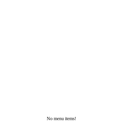
No menu items!
Petak, 7 Augusta, 2026