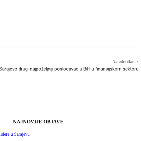
Naredni članak
Sarajevo drugi najpoželjniji poslodavac u BiH u finansijskom sektoru
NAJNOVIJE OBJAVE
lidere u Sarajevu