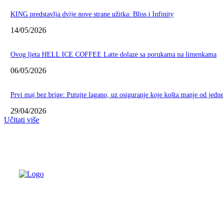
KING predstavlja dvije nove strane užitka: Bliss i Infinity
14/05/2026
Ovog ljeta HELL ICE COFFEE Latte dolaze sa porukama na limenkama
06/05/2026
Prvi maj bez brige: Putujte lagano, uz osiguranje koje košta manje od jedn
29/04/2026
Učitati više