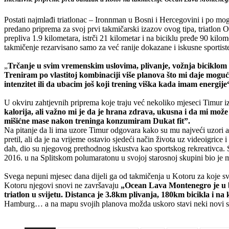
Postati najmlađi triatlonac – Ironnman u Bosni i Hercegovini i po mog
predano priprema za svoj prvi takmičarski izazov ovog tipa, triatlon
prepliva 1.9 kilometara, istrči 21 kilometar i na biciklu pređe 90 kilo
takmičenje rezarvisano samo za već ranije dokazane i iskusne sportist
„
Trčanje u svim vremenskim uslovima, plivanje, vožnja biciklom u
Treniram po vlastitoj kombinaciji više planova što mi daje mog
intenzitet ili da ubacim još koji trening viška kada imam energije
U okviru zahtjevnih priprema koje traju već nekoliko mjeseci Timur iz
kalorija, ali važno mi je da je hrana zdrava, ukusna i da mi može s
mišićne mase nakon treninga konzumiram Dukat fit”.
Na pitanje da li ima uzore Timur odgovara kako su mu najveći uzori ama
pretil, ali da je na vrijeme ostavio sjedeći način života uz videoigrice
dah, dio su njegovog prethodnog iskustva kao sportskog rekreativca. S
2016. u na Splitskom polumaratonu u svojoj starosnoj skupini bio je me
Svega nepuni mjesec dana dijeli ga od takmičenja u Kotoru za koje sve
Kotoru njegovi snovi ne završavaju
„Ocean Lava Montenegro je u bi
triatlon u svijetu. Distanca je 3.8km plivanja, 180km bicikla i n
Hamburg… a na mapu svojih planova možda uskoro stavi neki novi sp