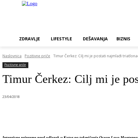
ZDRAVLJE
LIFESTYLE
DEŠAVANJA
BIZNIS
Naslovnica
Pozitivne priče
Timur Čerkez: Cilj mi je postati najmlađi triatlona
Pozitivne priče
Timur Čerkez: Cilj mi je pos
23/04/2018
Dijeliti
Intenzivne pripreme pred odlazak u Kotor na takmičenje Ocean Lava Monteneg