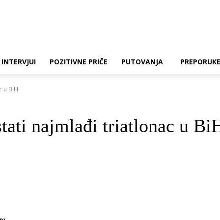
INTERVJUI
POZITIVNE PRIČE
PUTOVANJA
PREPORUK
c u BiH
tati najmlađi triatlonac u Bi
ro