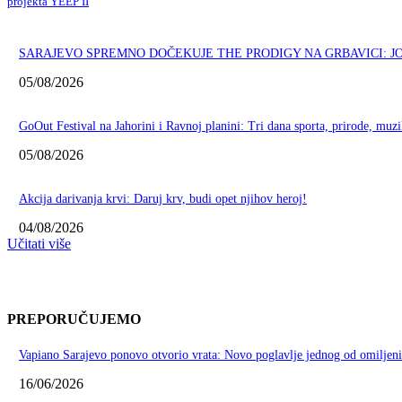
projekta YEEP II
SARAJEVO SPREMNO DOČEKUJE THE PRODIGY NA GRBAVICI: 
05/08/2026
GoOut Festival na Jahorini i Ravnoj planini: Tri dana sporta, prirode, muz
05/08/2026
Akcija darivanja krvi: Daruj krv, budi opet njihov heroj!
04/08/2026
Učitati više
PREPORUČUJEMO
Vapiano Sarajevo ponovo otvorio vrata: Novo poglavlje jednog od omiljeni
16/06/2026