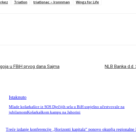
erkez
Triatlon
triatlonac – Ironnman
Wings for Life
dgoja u FBiH prvog dana Sajma
NLB Banka d.d. 
Istaknuto
Mlade košarkašice iz SOS Dječijih sela u BiH uspješno učestvovale na
jubilarnomKošarkaškom kampu na Jahorini
Treće izdanje konferencije „Horizonti kapitala“ ponovo okuplja regionalne 