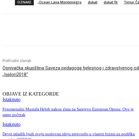
OZNAKE
„Ocean Lava Montenegro
dukat
dukat fit
Timur Č
Dijeliti
Prethodni članak
Osnivačka skupština Saveza pedagoga tjelesnog i zdravstvenog o
„Isplori2018“
OBJAVE IZ KATEGORIJE
Istaknuto
Fenomenalni Mustafa Hebib nakon zlata na Sarajevo European Openu: Ovo je
samo početak
Istaknuto
Devet mladih ljudi svoju poslovnu ideju pretvorilo u vlastiti biznis uz podršku