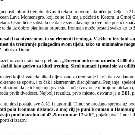
ućnosti oboriti trenutni državni rekord u ovom takmičenju, želje su 21
 Ocean Lava Montenegro, koji će se 13. maja održati u Kotoru, u Crnoj 
metara. Osim lične satisfakcije da će savladavanjem ove rute postići znača
e te da uz dobro planiranu pripremu Ironman može postati svako ko to ž
 sali i na otvorenom, to su elementi treninga. Vježbe u teretani s
ućnost da treniranje prilagodim svom tijelu, tako su minimalne 
“
, otkriva Timur.
uzetno vodi i računa o prehrani. „
Dnevno potrošim između 3 500 do 5
lužiti kao gorivo za idući trening. Sirni namazi i posni sir su odli
teri koji shvate da nikad nije kasno za treniranje i koji dan za danom u
 i okrenuo se sportu, i to čak i ekstremnim disciplinama. Penjanje, spele
 obzirom da je trčanje njegova strast učestvovao je u brojnim utrkama, t
đu prvih dvadeset. Najbolji rezultat, prvo mjesto, ostvario je u BiH, p
 treninzi postaju sve češći i naporniji. Timur se predano sprema uz pod
ti polu Ironman distanca, a moj cilj je puni Ironman u Hamburgu 29
a kraju puni maraton od 42.2km unutar 17 sati”
, pojašnjava Timur i 
ortski izazov.