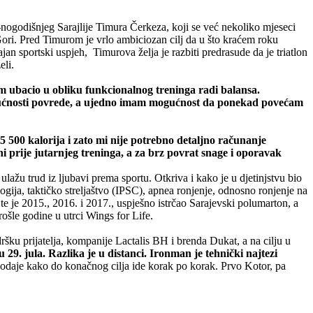
-nogodišnjeg Sarajlije Timura Čerkeza, koji se već nekoliko mjeseci
Gori. Pred Timurom je vrlo ambiciozan cilj da u što kraćem roku
jan sportski uspjeh, Timurova želja je razbiti predrasude da je triatlon
eli.
am ubacio u obliku funkcionalnog treninga radi balansa.
mogućnosti povrede, a ujedno imam mogućnost da ponekad povećam
 500 kalorija i zato mi nije potrebno detaljno računanje
čni prije jutarnjeg treninga, a za brz povrat snage i oporavak
lažu trud iz ljubavi prema sportu. Otkriva i kako je u djetinjstvu bio
ologija, taktičko streljaštvo (IPSC), apnea ronjenje, odnosno ronjenje na
e je 2015., 2016. i 2017., uspješno istrčao Sarajevski polumarton, a
rošle godine u utrci Wings for Life.
ršku prijatelja, kompanije Lactalis BH i brenda Dukat, a na cilju u
. jula. Razlika je u distanci. Ironman je tehnički najtezi
dodaje kako do konačnog cilja ide korak po korak. Prvo Kotor, pa