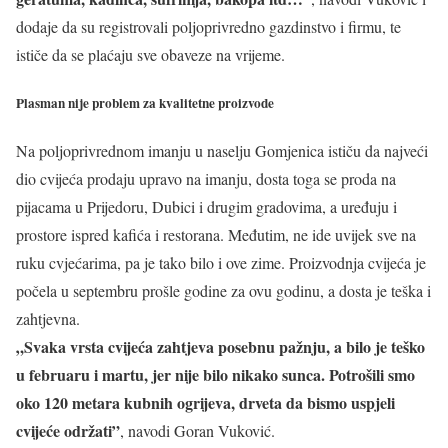
dodaje da su registrovali poljoprivredno gazdinstvo i firmu, te
ističe da se plaćaju sve obaveze na vrijeme.
Plasman nije problem za kvalitetne proizvode
Na poljoprivrednom imanju u naselju Gomjenica ističu da najveći
dio cvijeća prodaju upravo na imanju, dosta toga se proda na
pijacama u Prijedoru, Dubici i drugim gradovima, a uređuju i
prostore ispred kafića i restorana. Međutim, ne ide uvijek sve na
ruku cvjećarima, pa je tako bilo i ove zime. Proizvodnja cvijeća je
počela u septembru prošle godine za ovu godinu, a dosta je teška i
zahtjevna.
„Svaka vrsta cvijeća zahtjeva posebnu pažnju, a bilo je teško
u februaru i martu, jer nije bilo nikako sunca. Potrošili smo
oko 120 metara kubnih ogrijeva, drveta da bismo uspjeli
cvijeće održati”
, navodi Goran Vuković.