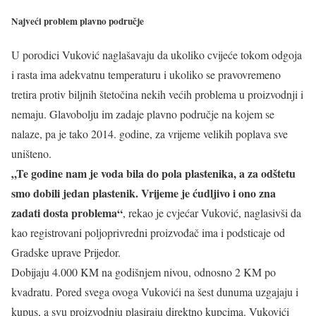
Najveći problem plavno područje
U porodici Vuković naglašavaju da ukoliko cvijeće tokom odgoja
i rasta ima adekvatnu temperaturu i ukoliko se pravovremeno
tretira protiv biljnih štetočina nekih većih problema u proizvodnji i
nemaju. Glavobolju im zadaje plavno područje na kojem se
nalaze, pa je tako 2014. godine, za vrijeme velikih poplava sve
uništeno.
„Te godine nam je voda bila do pola plastenika, a za odštetu
smo dobili jedan plastenik. Vrijeme je ćudljivo i ono zna
zadati dosta problema“
, rekao je cvjećar Vuković, naglasivši da
kao registrovani poljoprivredni proizvođač ima i podsticaje od
Gradske uprave Prijedor.
Dobijaju 4.000 KM na godišnjem nivou, odnosno 2 KM po
kvadratu. Pored svega ovoga Vukovići na šest dunuma uzgajaju i
kupus, a svu proizvodnju plasiraju direktno kupcima. Vukovići