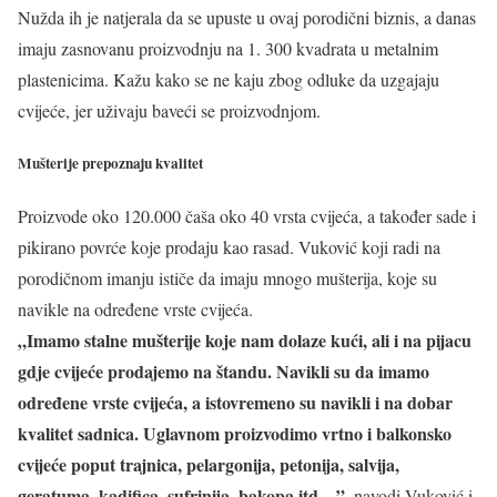
Nužda ih je natjerala da se upuste u ovaj porodični biznis, a danas
imaju zasnovanu proizvodnju na 1. 300 kvadrata u metalnim
plastenicima. Kažu kako se ne kaju zbog odluke da uzgajaju
cvijeće, jer uživaju baveći se proizvodnjom.
Mušterije prepoznaju kvalitet
Proizvode oko 120.000 čaša oko 40 vrsta cvijeća, a također sade i
pikirano povrće koje prodaju kao rasad. Vuković koji radi na
porodičnom imanju ističe da imaju mnogo mušterija, koje su
navikle na određene vrste cvijeća.
„Imamo stalne mušterije koje nam dolaze kući, ali i na pijacu
gdje cvijeće prodajemo na štandu. Navikli su da imamo
određene vrste cvijeća, a istovremeno su navikli i na dobar
kvalitet sadnica. Uglavnom proizvodimo vrtno i balkonsko
cvijeće poput trajnica, pelargonija, petonija, salvija,
geratuma, kadifica, sufrinija, bakopa itd…”
, navodi Vuković i