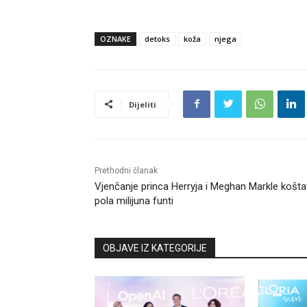
OZNAKE
detoks
koža
njega
Dijeliti
Prethodni članak
Vjenčanje princa Herryja i Meghan Markle košta
pola milijuna funti
OBJAVE IZ KATEGORIJE