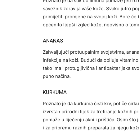
Poznato je da sok od limuna pomaže jetri u de
saveznik zdravlja vaše kože. Svako jutro pop
primijetiti promjene na svojoj koži. Bore će
općenito ljepši izgled kože, neovisno o tome 
ANANAS
Zahvaljujući protuupalnim svojstvima, anana
infekcije na koži. Budući da obiluje vitaminom
tako ima i protugljivična i antibakterijska sv
puno načina.
KURKUMA
Poznato je da kurkuma čisti krv, potiče cirk
izvrstan prirodni lijek za tretiranje kožnih 
pomaže u liječenju akni i prištića. Osim što 
i za pripremu raznih preparata za njegu kož