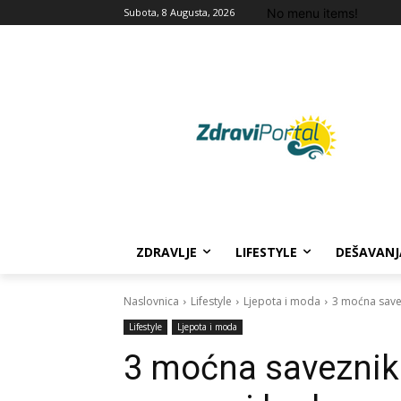
No menu items!
Subota, 8 Augusta, 2026
ZDRAVLJE
LIFESTYLE
DEŠAVANJ
Naslovnica
Lifestyle
Ljepota i moda
3 moćna savez
Lifestyle
Ljepota i moda
3 moćna saveznika