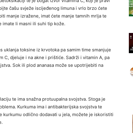
toksikaciji te je bogat izvor vitamina C, koji je pravi
ijte čašu svježe iscijeđenog limuna i vrlo brzo ćete
 biti manje izražene, imat ćete manje tamnih mrlja te
imate li masni ili suhi tip kože.
s uklanja toksine iz krvotoka pa samim time smanjuje
 C, djeluje i na akne i prištiće. Sadrži i vitamin A, pa
ojstva. Sok ili plod ananasa može se upotrijebiti na
ulaciju te ima snažna protuupalna svojstva. Stoga je
problema. Kurkuma ima i antibakterijska svojstva te
je kurkumu odlično dodavati u jela, možete je iskoristiti
e.