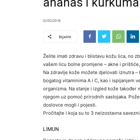
ananas i kurkuma
02/02/2018
Dijeliti
Želite imati zdravu i blistavu kožu lica, no
vašem licu bolne promjene – akne i prištiće,
Na zdravlje kože možete djelovati iznutra 
bogatog vitaminima A i C, kao i ispijanjem već
organizma. Na stanje i izgled kože također 
njegom uz pomoć prirodnih sastojaka. Poželj
doslovce mogli i pojesti.
Pročitajte i koja su to 3 neizostavna saveznik
LIMUN