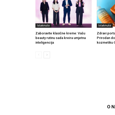
Istaknuto
Istaknuto
Zaboravite klasične kreme: Vašu
Zdravi portal
beauty rutinu sada kreira umjetna
Prirodan dod
inteligencija
kozmetiku G
O 