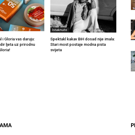
Istaknuto
 i Gloria vas daruju:
Spektakl kakav BiH dosad nije imala:
ir ljeta uz prirodnu
Stari most postaje modna pista
loria!
svijeta
NAMA
P