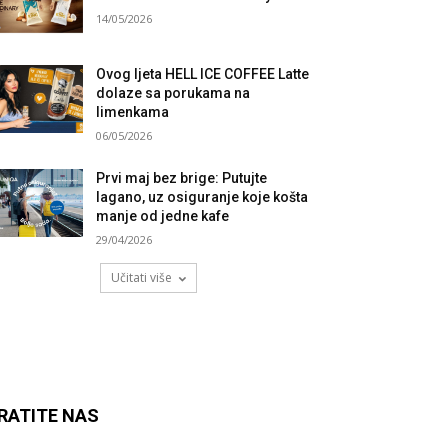
14/05/2026
Ovog ljeta HELL ICE COFFEE Latte
dolaze sa porukama na
limenkama
06/05/2026
Prvi maj bez brige: Putujte
lagano, uz osiguranje koje košta
manje od jedne kafe
29/04/2026
Učitati više
RATITE NAS