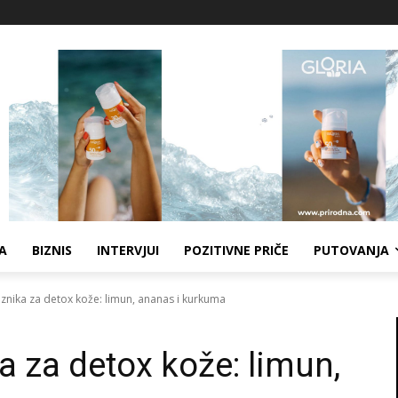
A
BIZNIS
INTERVJUI
POZITIVNE PRIČE
PUTOVANJA
nika za detox kože: limun, ananas i kurkuma
 za detox kože: limun,