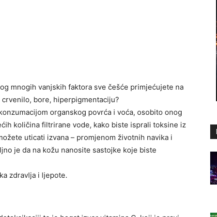
 zbog mnogih vanjskih faktora sve češće primjećujete na
 crvenilo, bore, hiperpigmentaciju?
– konzumacijom organskog povrća i voća, osobito onog
ih količina filtrirane vode, kako biste isprali toksine iz
možete uticati izvana – promjenom životnih navika i
no je da na kožu nanosite sastojke koje biste
a zdravlja i ljepote.