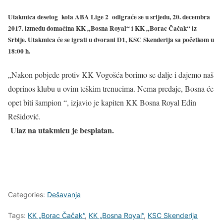
Utakmica desetog kola ABA Lige 2 odigraće se u
srijedu, 20. decembra
2017. između domaćina KK „Bosna Royal“ i KK „Borac Čačak“ iz
Srbije
. Utakmica će se igrati u dvorani
D1, KSC Skenderija sa početkom u
18:00 h.
„Nakon pobjede protiv KK Vogošća borimo se dalje i dajemo naš
doprinos klubu u ovim teškim trenucima. Nema predaje, Bosna će
opet biti šampion “, izjavio je kapiten KK Bosna Royal Edin
Rešidović.
Ulaz na utakmicu je besplatan.
Categories:
Dešavanja
Tags:
KK „Borac Čačak“
,
KK „Bosna Royal“
,
KSC Skenderija