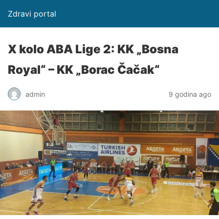
Zdravi portal
X kolo ABA Lige 2: KK „Bosna
Royal“ – KK „Borac Čačak“
admin
9 godina ago