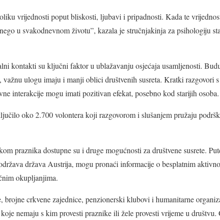
iku vrijednosti poput bliskosti, ljubavi i pripadnosti. Kada te vrijednos
i nego u svakodnevnom životu”, kazala je stručnjakinja za psihologiju st
lni kontakti su ključni faktor u ublažavanju osjećaja usamljenosti. Buduć
i, važnu ulogu imaju i manji oblici društvenih susreta. Kratki razgovori
ne interakcije mogu imati pozitivan efekat, posebno kod starijih osoba.
ključilo oko 2.700 volontera koji razgovorom i slušanjem pružaju podrš
okom praznika dostupne su i druge mogućnosti za društvene susrete. Put
podržava država Austrija, mogu pronaći informacije o besplatnim aktivn
čnim okupljanjima.
, brojne crkvene zajednice, penzionerski klubovi i humanitarne organiz
oje nemaju s kim provesti praznike ili žele provesti vrijeme u društvu. Ci