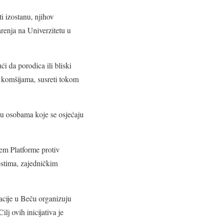
ti izostanu, njihov
arenja na Univerzitetu u
i da porodica ili bliski
 s komšijama, susreti tokom
ku osobama koje se osjećaju
em Platforme protiv
ostima, zajedničkim
acije u Beču organizuju
lj ovih inicijativa je