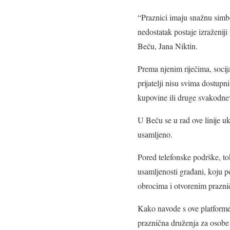
“Praznici imaju snažnu simbol
nedostatak postaje izraženij
Beču, Jana Niktin.
Prema njenim riječima, socija
prijatelji nisu svima dostupn
kupovine ili druge svakodnev
U Beču se u rad ove linije u
usamljeno.
Pored telefonske podrške, t
usamljenosti građani, koju 
obrocima i otvorenim prazni
Kako navode s ove platforme
praznična druženja za osobe k