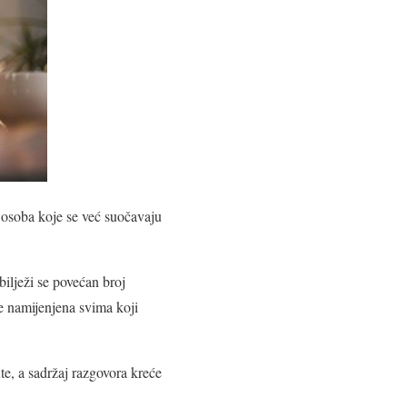
d osoba koje se već suočavaju
bilježi se povećan broj
je namijenjena svima koji
e, a sadržaj razgovora kreće