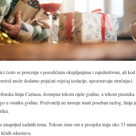
ici često se povezuju s porodičnim okupljanjima i zajedništvom, ali ko
period može dodatno pojačati osjećaj izolacije, upozoravaju stručnjaci.
efonska linija Caritasa, dostupna tokom cijele godine, a tokom praznika 
go u ostatku godine. Pozivatelji ne moraju imati poseban razlog, linija 
dršku.
z unaprijed zadatih tema. Tokom zime oni u prosjeku traju oko 33 minut
ličnih iskustava.