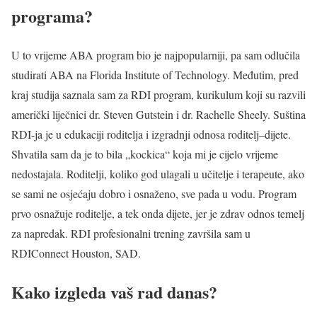
programa
?
U to vrijeme ABA program bio je najpopularniji, pa sam odlučila
studirati ABA na Florida Institute of Technology. Međutim, pred
kraj studija saznala sam za RDI program, kurikulum koji su razvili
američki liječnici dr. Steven Gutstein i dr. Rachelle Sheely. Suština
RDI-ja je u edukaciji roditelja i izgradnji odnosa roditelj–dijete.
Shvatila sam da je to bila „kockica“ koja mi je cijelo vrijeme
nedostajala. Roditelji, koliko god ulagali u učitelje i terapeute, ako
se sami ne osjećaju dobro i osnaženo, sve pada u vodu. Program
prvo osnažuje roditelje, a tek onda dijete, jer je zdrav odnos temelj
za napredak. RDI profesionalni trening završila sam u
RDIConnect Houston, SAD.
Kako izgleda vaš rad danas?