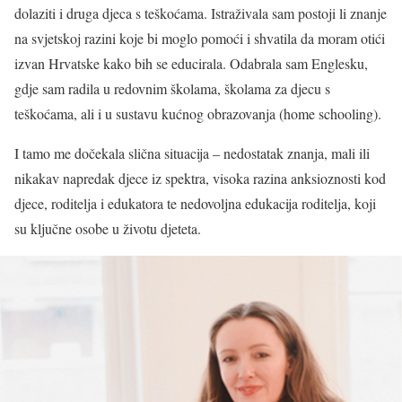
dolaziti i druga djeca s teškoćama. Istraživala sam postoji li znanje
na svjetskoj razini koje bi moglo pomoći i shvatila da moram otići
izvan Hrvatske kako bih se educirala. Odabrala sam Englesku,
gdje sam radila u redovnim školama, školama za djecu s
teškoćama, ali i u sustavu kućnog obrazovanja (home schooling).
I tamo me dočekala slična situacija – nedostatak znanja, mali ili
nikakav napredak djece iz spektra, visoka razina anksioznosti kod
djece, roditelja i edukatora te nedovoljna edukacija roditelja, koji
su ključne osobe u životu djeteta.