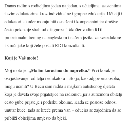
Danas radim s roditeljima jedan na jedan, s učiteljima, asistentima
i svim edukatorima kroz individualne i grupne edukacije. Učitelji i
edukatori također moraju biti osnaženi i kompetentni jer društvo
često pokazuje strah od dijagnoza. Takoðer vodim RDI
profesionalni trening na engleskom i našem jeziku za sve edukore
i stručnjake koji žele postati RDI konzultanti.
Koji je Vaš moto?
„Malim koracima do napretka.“
Moj moto je:
Prvi korak je
osvještavanje roditelja i edukatora – što ja, kao odgovorna osoba,
mogu učiniti? U Beču sam radila s majkom autističnog djeteta
koja je dovela svoje prijateljice na radionicu jer s autizmom obitelji
često gube prijatelje i podršku okoline. Kada se poslože odnosi
unutar kuće, tada se kreće prema van – educira se zajednica da se
približi obiteljima umjesto da bježi.