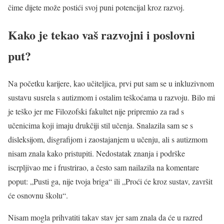
čime dijete može postići svoj puni potencijal kroz razvoj.
Kako je tekao vaš razvojni i poslovni
put?
Na početku karijere, kao učiteljica, prvi put sam se u inkluzivnom
sustavu susrela s autizmom i ostalim teškoćama u razvoju. Bilo mi
je teško jer me Filozofski fakultet nije pripremio za rad s
učenicima koji imaju drukčiji stil učenja. Snalazila sam se s
disleksijom, disgrafijom i zaostajanjem u učenju, ali s autizmom
nisam znala kako pristupiti. Nedostatak znanja i podrške
iscrpljivao me i frustrirao, a često sam nailazila na komentare
poput: „Pusti ga, nije tvoja briga“ ili „Proći će kroz sustav, završit
će osnovnu školu“.
Nisam mogla prihvatiti takav stav jer sam znala da će u razred