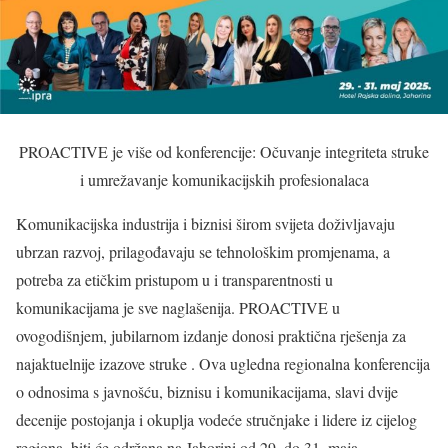
PROACTIVE je više od konferencije: Očuvanje integriteta struke
i umrežavanje komunikacijskih profesionalaca
Komunikacijska industrija i biznisi širom svijeta doživljavaju
ubrzan razvoj, prilagođavaju se tehnološkim promjenama, a
potreba za etičkim pristupom u i transparentnosti u
komunikacijama je sve naglašenija. PROACTIVE u
ovogodišnjem, jubilarnom izdanje donosi praktična rješenja za
najaktuelnije izazove struke . Ova ugledna regionalna konferencija
o odnosima s javnošću, biznisu i komunikacijama, slavi dvije
decenije postojanja i okuplja vodeće stručnjake i lidere iz cijelog
regiona, biti će održana na Jahorini od 29. do 31. maja.