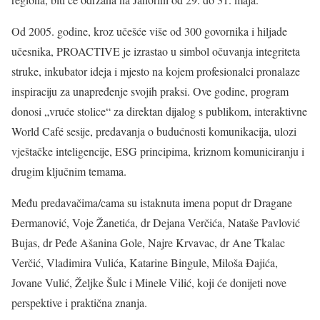
Od 2005. godine, kroz učešće više od 300 govornika i hiljade
učesnika, PROACTIVE je izrastao u simbol očuvanja integriteta
struke, inkubator ideja i mjesto na kojem profesionalci pronalaze
inspiraciju za unapređenje svojih praksi. Ove godine, program
donosi „vruće stolice“ za direktan dijalog s publikom, interaktivne
World Café sesije, predavanja o budućnosti komunikacija, ulozi
vještačke inteligencije, ESG principima, kriznom komuniciranju i
drugim ključnim temama.
Među predavačima/cama su istaknuta imena poput dr Dragane
Đermanović, Voje Žanetića, dr Dejana Verčića, Nataše Pavlović
Bujas, dr Peđe Ašanina Gole, Najre Krvavac, dr Ane Tkalac
Verčić, Vladimira Vulića, Katarine Bingule, Miloša Đajića,
Jovane Vulić, Željke Šulc i Minele Vilić, koji će donijeti nove
perspektive i praktična znanja.