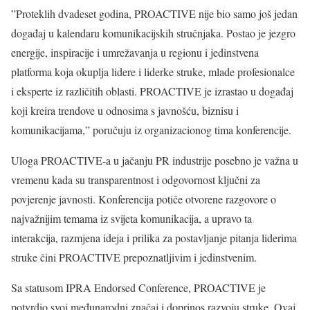
”Proteklih dvadeset godina, PROACTIVE nije bio samo još jedan
događaj u kalendaru komunikacijskih stručnjaka. Postao je jezgro
energije, inspiracije i umrežavanja u regionu i jedinstvena
platforma koja okuplja lidere i liderke struke, mlade profesionalce
i eksperte iz različitih oblasti. PROACTIVE je izrastao u događaj
koji kreira trendove u odnosima s javnošću, biznisu i
komunikacijama,” poručuju iz organizacionog tima konferencije.
Uloga PROACTIVE-a u jačanju PR industrije posebno je važna u
vremenu kada su transparentnost i odgovornost ključni za
povjerenje javnosti. Konferencija potiče otvorene razgovore o
najvažnijim temama iz svijeta komunikacija, a upravo ta
interakcija, razmjena ideja i prilika za postavljanje pitanja liderima
struke čini PROACTIVE prepoznatljivim i jedinstvenim.
Sa statusom IPRA Endorsed Conference, PROACTIVE je
potvrdio svoj međunarodni značaj i doprinos razvoju struke. Ovaj