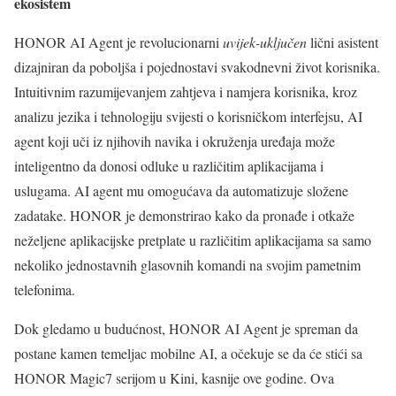
ekosistem
HONOR AI Agent je revolucionarni
uvijek-uključen
lični asistent
dizajniran da poboljša i pojednostavi svakodnevni život korisnika.
Intuitivnim razumijevanjem zahtjeva i namjera korisnika, kroz
analizu jezika i tehnologiju svijesti o korisničkom interfejsu, AI
agent koji uči iz njihovih navika i okruženja uređaja može
inteligentno da donosi odluke u različitim aplikacijama i
uslugama. AI agent mu omogućava da automatizuje složene
zadatake. HONOR je demonstrirao kako da pronađe i otkaže
neželjene aplikacijske pretplate u različitim aplikacijama sa samo
nekoliko jednostavnih glasovnih komandi na svojim pametnim
telefonima.
Dok gledamo u budućnost, HONOR AI Agent je spreman da
postane kamen temeljac mobilne AI, a očekuje se da će stići sa
HONOR Magic7 serijom u Kini, kasnije ove godine. Ova