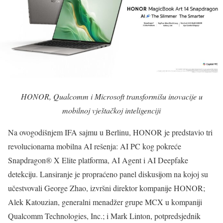
HONOR, Qualcomm i Microsoft transformišu inovacije u
mobilnoj vještačkoj inteligenciji
Na ovogodišnjem IFA sajmu u Berlinu, HONOR je predstavio tri
revolucionarna mobilna AI rešenja: AI PC kog pokreće
Snapdragon® X Elite platforma, AI Agent i AI Deepfake
detekciju. Lansiranje je propraćeno panel diskusijom na kojoj su
učestvovali George Zhao, izvršni direktor kompanije HONOR;
Alek Katouzian, generalni menadžer grupe MCX u kompaniji
Qualcomm Technologies, ​​Inc.; i Mark Linton, potpredsjednik