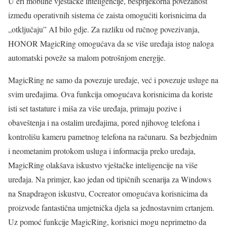
U eri mobilne vještačke inteligencije, besprijekorna povezanost
između operativnih sistema će zaista omogućiti korisnicima da
„otključaju” AI bilo gdje. Za razliku od ručnog povezivanja,
HONOR MagicRing omogućava da se više uređaja istog naloga
automatski poveže sa malom potrošnjom energije.
MagicRing ne samo da povezuje uređaje, već i povezuje usluge na
svim uređajima. Ova funkcija omogućava korisnicima da koriste
isti set tastature i miša za više uređaja, primaju pozive i
obaveštenja i na ostalim uređajima, pored njihovog telefona i
kontrolišu kameru pametnog telefona na računaru. Sa bezbjednim
i neometanim protokom usluga i informacija preko uređaja,
MagicRing olakšava iskustvo vještačke inteligencije na više
uređaja. Na primjer, kao jedan od tipičnih scenarija za Windows
na Snapdragon iskustvu, Cocreator omogućava korisnicima da
proizvode fantastična umjetnička djela sa jednostavnim crtanjem.
Uz pomoć funkcije MagicRing, korisnici mogu neprimetno da