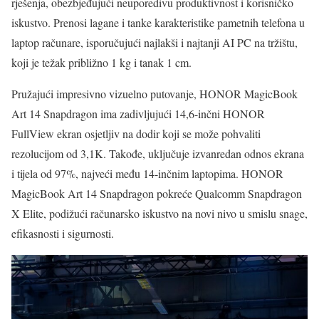
rješenja, obezbjeđujući neuporedivu produktivnost i korisničko
iskustvo. Prenosi lagane i tanke karakteristike pametnih telefona u
laptop računare, isporučujući najlakši i najtanji AI PC na tržištu,
koji je težak približno 1 kg i tanak 1 cm.
Pružajući impresivno vizuelno putovanje, HONOR MagicBook
Art 14 Snapdragon ima zadivljujući 14,6-inčni HONOR
FullView ekran osjetljiv na dodir koji se može pohvaliti
rezolucijom od 3,1K. Takođe, uključuje izvanredan odnos ekrana
i tijela od 97%, najveći među 14-inčnim laptopima. HONOR
MagicBook Art 14 Snapdragon pokreće Qualcomm Snapdragon
X Elite, podižući računarsko iskustvo na novi nivo u smislu snage,
efikasnosti i sigurnosti.