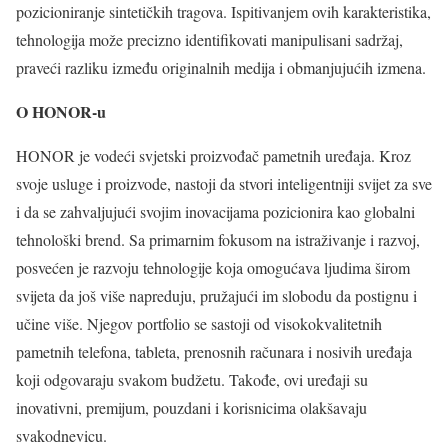
pozicioniranje sintetičkih tragova. Ispitivanjem ovih karakteristika,
tehnologija može precizno identifikovati manipulisani sadržaj,
praveći razliku između originalnih medija i obmanjujućih izmena.
O HONOR-u
HONOR je vodeći svjetski proizvođač pametnih uređaja. Kroz
svoje usluge i proizvode, nastoji da stvori inteligentniji svijet za sve
i da se zahvaljujući svojim inovacijama pozicionira kao globalni
tehnološki brend. Sa primarnim fokusom na istraživanje i razvoj,
posvećen je razvoju tehnologije koja omogućava ljudima širom
svijeta da još više napreduju, pružajući im slobodu da postignu i
učine više. Njegov portfolio se sastoji od visokokvalitetnih
pametnih telefona, tableta, prenosnih računara i nosivih uređaja
koji odgovaraju svakom budžetu. Takođe, ovi uređaji su
inovativni, premijum, pouzdani i korisnicima olakšavaju
svakodnevicu.