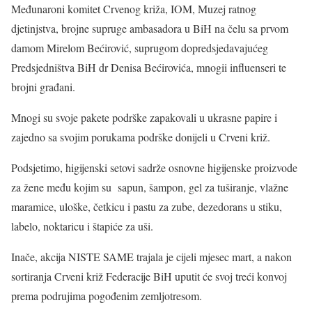
Međunaroni komitet Crvenog križa, IOM, Muzej ratnog
djetinjstva, brojne supruge ambasadora u BiH na čelu sa prvom
damom Mirelom Bećirović, suprugom dopredsjedavajućeg
Predsjedništva BiH dr Denisa Bećirovića, mnogii influenseri te
brojni građani.
Mnogi su svoje pakete podrške zapakovali u ukrasne papire i
zajedno sa svojim porukama podrške donijeli u Crveni križ.
Podsjetimo, higijenski setovi sadrže osnovne higijenske proizvode
za žene među kojim su sapun, šampon, gel za tuširanje, vlažne
maramice, uloške, četkicu i pastu za zube, dezedorans u stiku,
labelo, noktaricu i štapiće za uši.
Inače, akcija NISTE SAME trajala je cijeli mjesec mart, a nakon
sortiranja Crveni križ Federacije BiH uputit će svoj treći konvoj
prema podrujima pogođenim zemljotresom.