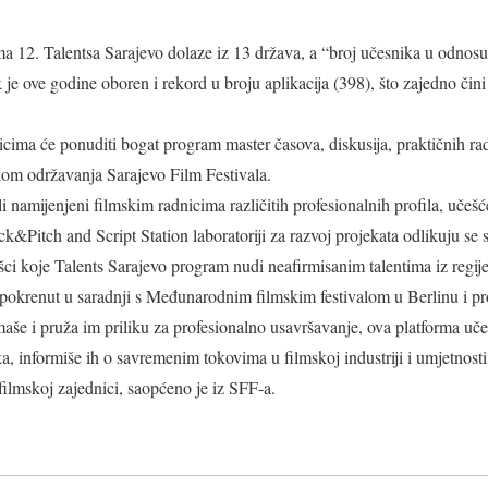
a 12. Talentsa Sarajevo dolaze iz 13 država, a “broj učesnika u odnosu
je ove godine oboren i rekord u broju aplikacija (398), što zajedno čini
cima će ponuditi bogat program master časova, diskusija, praktičnih radi
kom održavanja Sarajevo Film Festivala.
 namijenjeni filmskim radnicima različitih profesionalnih profila, učeš
ck&Pitch and Script Station laboratoriji za razvoj projekata odlikuju se
ci koje Talents Sarajevo program nudi neafirmisanim talentima iz regije
 pokrenut u saradnji s Međunarodnim filmskim festivalom u Berlinu i p
maše i pruža im priliku za profesionalno usavršavanje, ova platforma u
ka, informiše ih o savremenim tokovima u filmskoj industriji i umjetnosti,
ilmskoj zajednici, saopćeno je iz SFF-a.