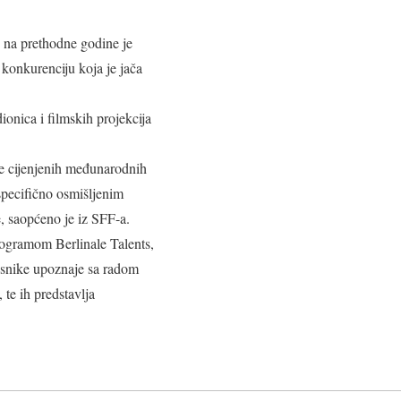
 na prethodne godine je
 konkurenciju koja je jača
onica i filmskih projekcija
će cijenjenih međunarodnih
 specifično osmišljenim
, saopćeno je iz SFF-a.
rogramom Berlinale Talents,
česnike upoznaje sa radom
 te ih predstavlja