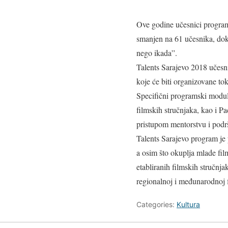
Ove godine učesnici program
smanjen na 61 učesnika, dok 
nego ikada”.
Talents Sarajevo 2018 učesni
koje će biti organizovane to
Specifični programski moduli
filmskih stručnjaka, kao i Pa
pristupom mentorstvu i podrš
Talents Sarajevo program je
a osim što okuplja mlade fil
etabliranih filmskih stručnja
regionalnoj i međunarodnoj f
Categories:
Kultura