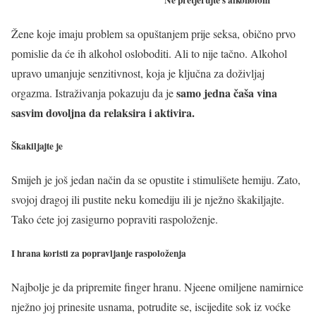
Žene koje imaju problem sa opuštanjem prije seksa, obično prvo
pomislie da će ih alkohol osloboditi. Ali to nije tačno. Alkohol
upravo umanjuje senzitivnost, koja je ključna za doživljaj
samo jedna čaša vina
orgazma. Istraživanja pokazuju da je
sasvim dovoljna da relaksira i aktivira.
Škakiljajte je
Smijeh je još jedan način da se opustite i stimulišete hemiju. Zato,
svojoj dragoj ili pustite neku komediju ili je nježno škakiljajte.
Tako ćete joj zasigurno popraviti raspoloženje.
I hrana koristi za popravljanje raspoloženja
Najbolje je da pripremite finger hranu. Njeene omiljene namirnice
nježno joj prinesite usnama, potrudite se, iscijedite sok iz voćke