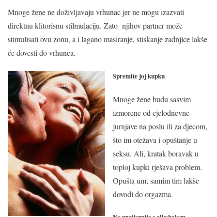
Mnoge žene ne doživljavaju vrhunac jer ne mogu izazvati
direktnu klitorisnu stilmulaciju. Zato njihov partner može
stimulisati ovu zonu, a i lagano masiranje, stiskanje zadnjice lakše
će dovesti do vrhunca.
Spremite joj kupku
Mnoge žene budu sasvim
izmorene od cjelodnevne
jurnjave na poslu ili za djecom,
što im otežava i opuštanje u
seksu. Ali, kratak boravak u
toploj kupki rješava problem.
Opušta um, samim tim lakše
dovodi do orgazma.
Ne pretjerujte s alkoholom